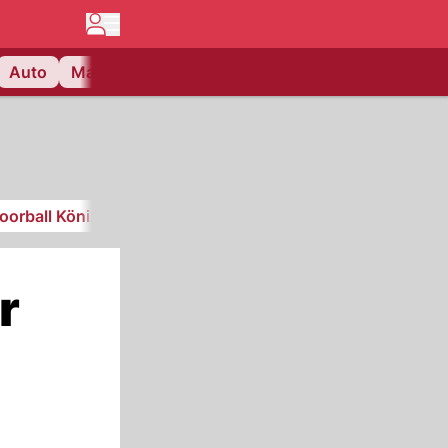
Auto
Matchcenter
Videos
Nau Plus
Lifestyle
loorball Köniz
r