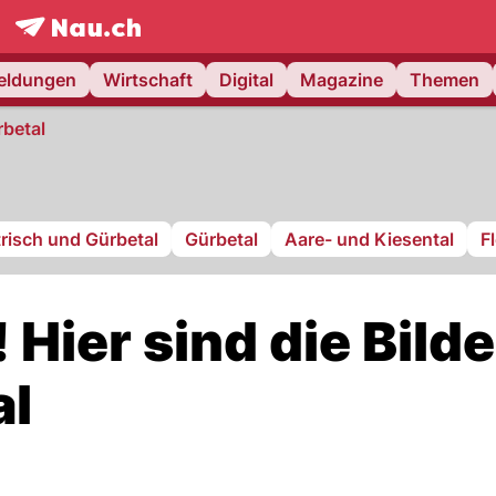
frontpage.
NAU.ch
meldungen
Wirtschaft
Digital
Magazine
Themen
rbetal
risch und Gürbetal
Gürbetal
Aare- und Kiesental
F
Hier sind die Bilde
al