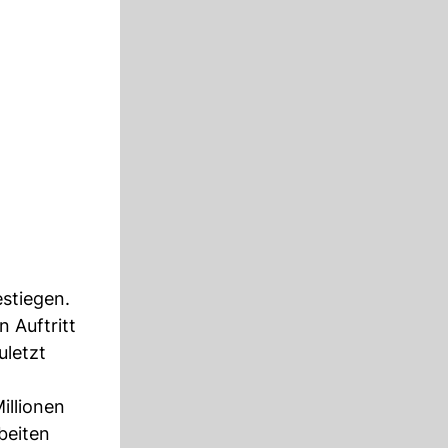
estiegen.
 Auftritt
uletzt
illionen
beiten