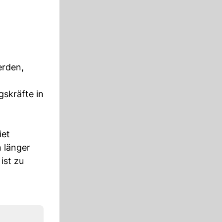
erden,
gskräfte in
iet
n länger
ist zu