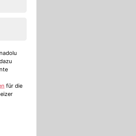
nadolu
 dazu
nte
en
für die
eizer