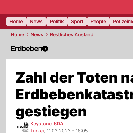
Home
News
Politik
Sport
People
Polizei
Home
News
Restliches Ausland
Erdbeben
Zahl der Toten 
Erdbebenkatastr
gestiegen
Keystone-SDA
Türkei
,
11.02.2023 - 16:05