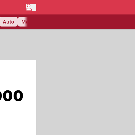
Auto
Matchcenter
Videos
Nau Plus
Lifestyle
000