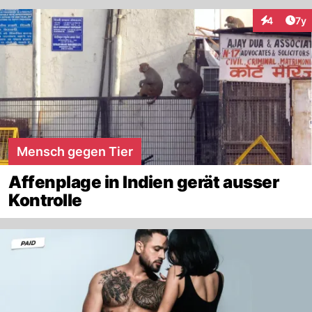
Art
4
7y
Interaktion
Mensch gegen Tier
Affenplage in Indien gerät ausser
Kontrolle