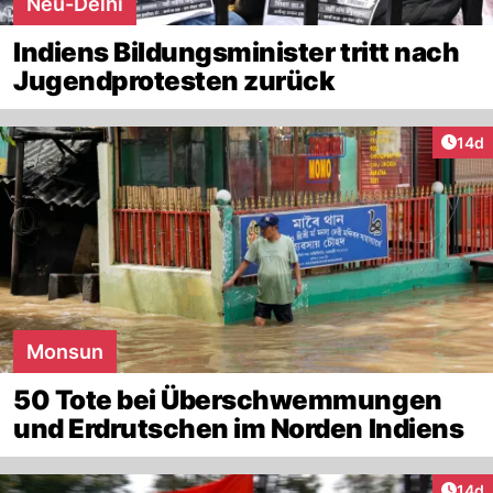
Neu-Delhi
Indiens Bildungsminister tritt nach
Jugendprotesten zurück
Artik
14d
Monsun
50 Tote bei Überschwemmungen
und Erdrutschen im Norden Indiens
Artik
14d