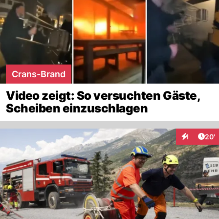
Crans-Brand
Video zeigt: So versuchten Gäste,
Scheiben einzuschlagen
Arti
1
20'
Interaktion