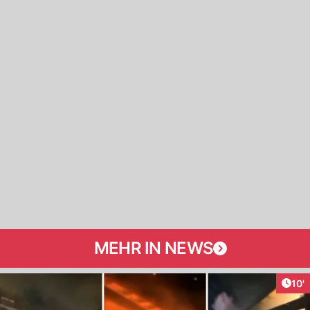
MEHR IN NEWS
Arti
10'