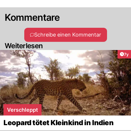
Kommentare
Schreibe einen Kommentar
Weiterlesen
Art
7y
Verschleppt
Leopard tötet Kleinkind in Indien