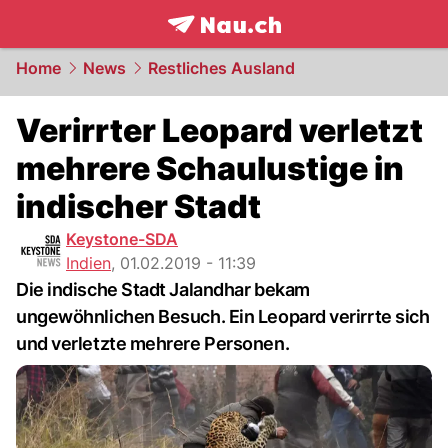
frontpage.
NAU.ch
Home
News
Restliches Ausland
Verirrter Leopard verletzt
mehrere Schaulustige in
indischer Stadt
Keystone-SDA
Indien
,
01.02.2019 - 11:39
Die indische Stadt Jalandhar bekam
ungewöhnlichen Besuch. Ein Leopard verirrte sich
und verletzte mehrere Personen.