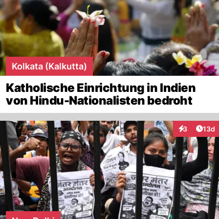
Kolkata (Kalkutta)
Katholische Einrichtung in Indien
von Hindu-Nationalisten bedroht
Artik
3
13d
Interaktione