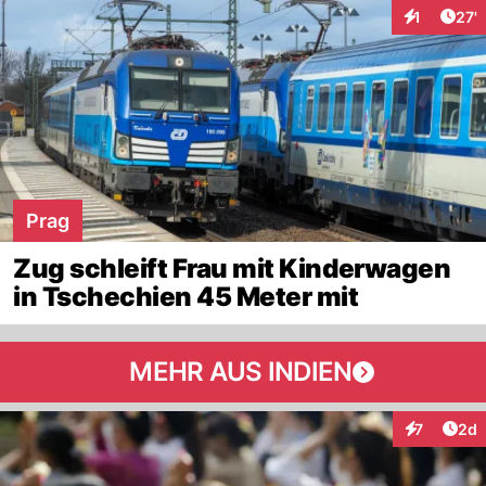
Arti
1
27'
Interaktion
Prag
Zug schleift Frau mit Kinderwagen
in Tschechien 45 Meter mit
MEHR AUS INDIEN
Arti
7
2d
Interaktion