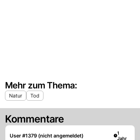
Mehr zum Thema:
Natur
Tod
Kommentare
Artikel ver
1
User #1379 (nicht angemeldet)
Jahr