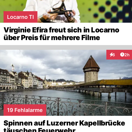
Locarno TI
Virginie Efira freut sich in Locarno
über Preis für mehrere Filme
Arti
6
2h
Interaktion
19 Fehlalarme
Spinnen auf Luzerner Kapellbrücke
täuschen Feuerwehr