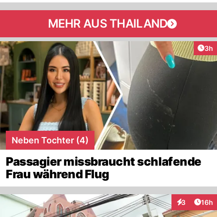
MEHR AUS THAILAND
Arti
3h
Neben Tochter (4)
Passagier missbraucht schlafende
Frau während Flug
Artik
3
16h
Interaktione