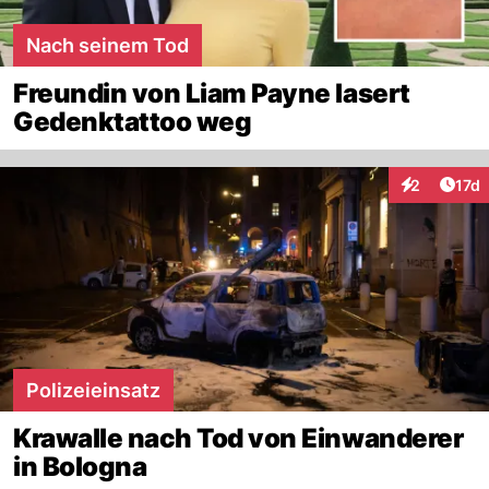
Nach seinem Tod
Freundin von Liam Payne lasert
Gedenktattoo weg
Artik
2
17d
Interaktione
Polizeieinsatz
Krawalle nach Tod von Einwanderer
in Bologna