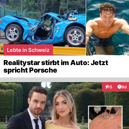
Lebte in Schweiz
Realitystar stirbt im Auto: Jetzt
spricht Porsche
Arti
15
9d
Interaktione