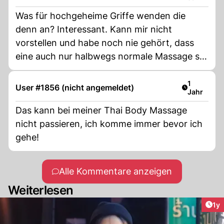
Was für hochgeheime Griffe wenden die
denn an? Interessant. Kann mir nicht
vorstellen und habe noch nie gehört, dass
eine auch nur halbwegs normale Massage so
gefährlich sein sollte.
Artikel ver
1
User #1856 (nicht angemeldet)
Jahr
Das kann bei meiner Thai Body Massage
nicht passieren, ich komme immer bevor ich
gehe!
Alle Kommentare anzeigen
Weiterlesen
Art
1y