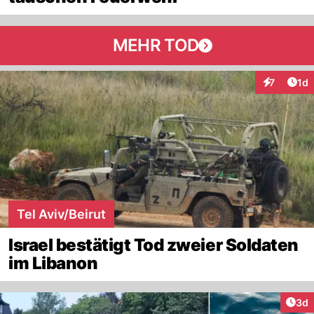
MEHR TOD
Art
7
1d
Interaktion
Tel Aviv/Beirut
Israel bestätigt Tod zweier Soldaten
im Libanon
Arti
3d