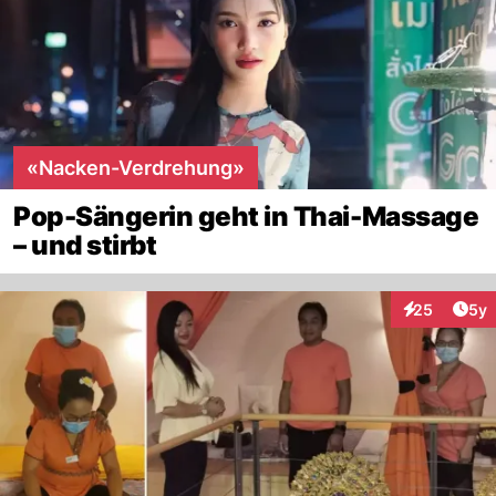
«Nacken-Verdrehung»
Pop-Sängerin geht in Thai-Massage
– und stirbt
Arti
25
5y
Interaktionen