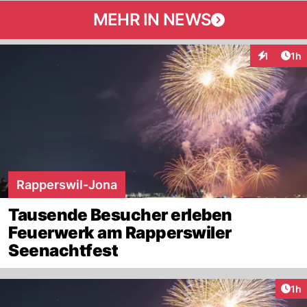
MEHR IN NEWS
Art
1
1h
Interaktion
Rapperswil-Jona
Tausende Besucher erleben
Feuerwerk am Rapperswiler
Seenachtfest
Art
1h