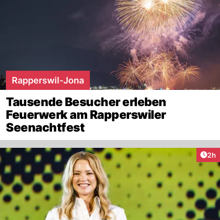
Rapperswil-Jona
Tausende Besucher erleben
Feuerwerk am Rapperswiler
Seenachtfest
Arti
2h