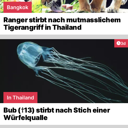
Bangkok
Ranger stirbt nach mutmasslichem
Tigerangriff in Thailand
Arti
3d
In Thailand
Bub (†13) stirbt nach Stich einer
Würfelqualle