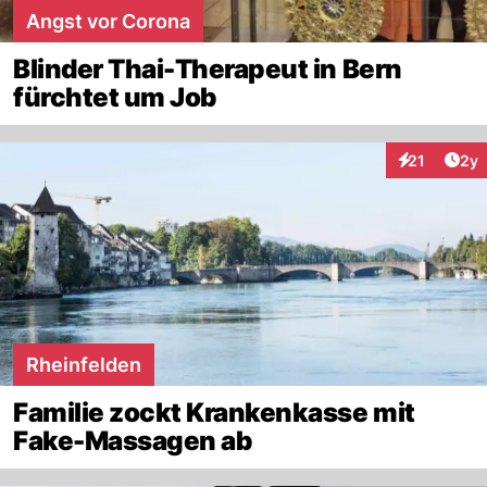
Angst vor Corona
Blinder Thai-Therapeut in Bern
fürchtet um Job
Arti
21
2y
Interaktione
Rheinfelden
Familie zockt Krankenkasse mit
Fake-Massagen ab