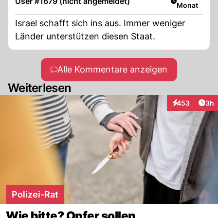
User #1679 (nicht angemeldet)
Monat
Israel schafft sich ins aus. Immer weniger
Länder unterstützen diesen Staat.
Alle Kommentare anzeigen
Weiterlesen
Arti
453
3h
Interaktionen
Polizei-Rat
Wie bitte? Opfer sollen