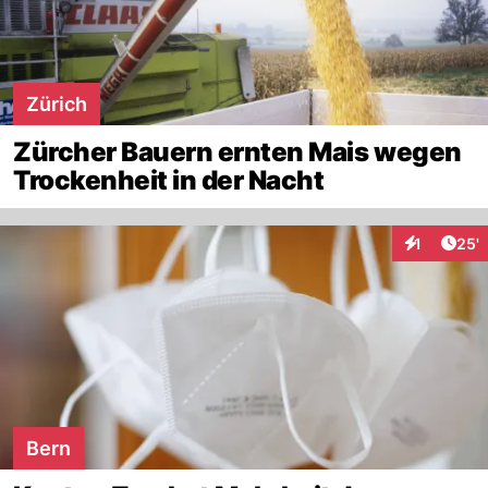
Zürich
Zürcher Bauern ernten Mais wegen
Trockenheit in der Nacht
Arti
1
25'
Interaktion
Bern