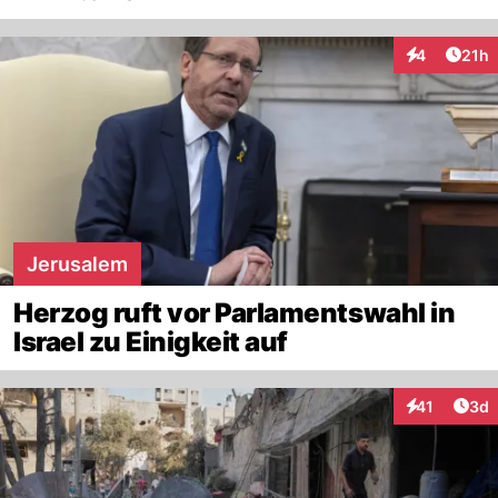
Artik
4
21h
Interaktione
Jerusalem
Herzog ruft vor Parlamentswahl in
Israel zu Einigkeit auf
Arti
41
3d
Interaktione