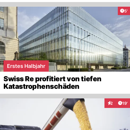
Art
5'
Erstes Halbjahr
Swiss Re profitiert von tiefen
Katastrophenschäden
Arti
2
19'
Interaktion