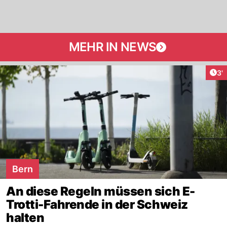
MEHR IN NEWS
Art
3'
Bern
An diese Regeln müssen sich E-
Trotti-Fahrende in der Schweiz
halten