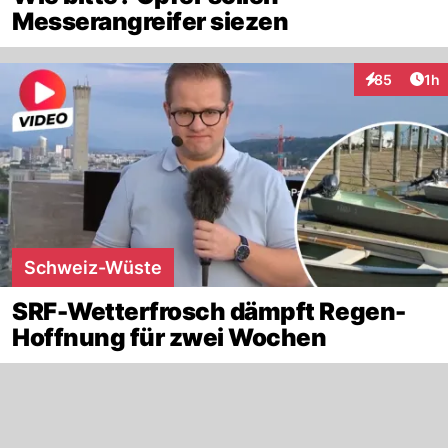
Messerangreifer siezen
Art
85
1h
Interaktione
Schweiz-Wüste
SRF-Wetterfrosch dämpft Regen-
Hoffnung für zwei Wochen