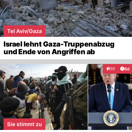
Tel Aviv/Gaza
Israel lehnt Gaza-Truppenabzug
und Ende von Angriffen ab
Arti
111
6d
Interaktionen
Sie stimmt zu