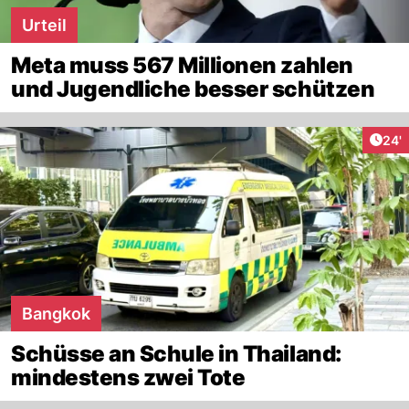
Urteil
Meta muss 567 Millionen zahlen
und Jugendliche besser schützen
Arti
24'
Bangkok
Schüsse an Schule in Thailand:
mindestens zwei Tote