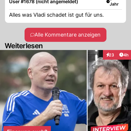
User #1678 (nicht angemeldet)
Jahr
Alles was Vladi schadet ist gut für uns.
Alle Kommentare anzeigen
Weiterlesen
Arti
23
4h
Interaktionen