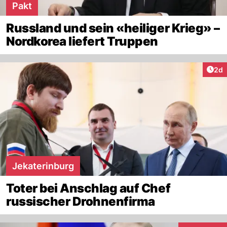
Pakt
Russland und sein «heiliger Krieg» –
Nordkorea liefert Truppen
Arti
2d
Jekaterinburg
Toter bei Anschlag auf Chef
russischer Drohnenfirma