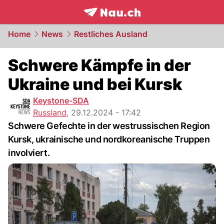
frontpage.
NAU.ch
Home
News
Restliches Ausland
Schwere Kämpfe in der
Ukraine und bei Kursk
Keystone-SDA
Russland
,
29.12.2024 - 17:42
Schwere Gefechte in der westrussischen Region
Kursk, ukrainische und nordkoreanische Truppen
involviert.