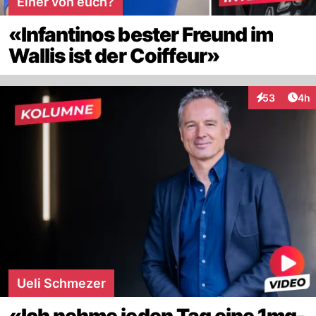
Einer von euch?
«Infantinos bester Freund im
Wallis ist der Coiffeur»
Arti
53
4h
Interaktionen
Ueli Schmezer
«Ich nehme jeden Tag eine 1mg-