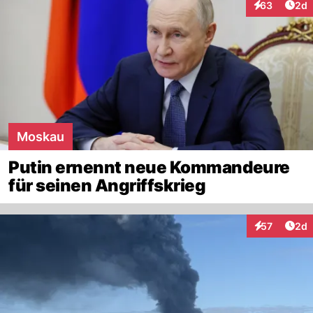
Arti
63
2d
Interaktionen
Moskau
Putin ernennt neue Kommandeure
für seinen Angriffskrieg
Arti
57
2d
Interaktionen