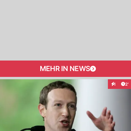
MEHR IN NEWS
Art
1
2'
Interaktio