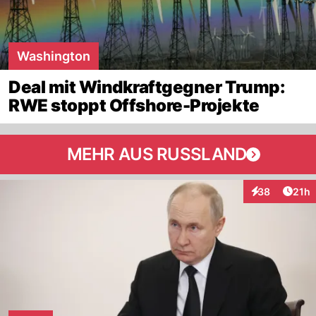
Washington
Deal mit Windkraftgegner Trump:
RWE stoppt Offshore-Projekte
MEHR AUS RUSSLAND
Artik
38
21h
Interaktionen