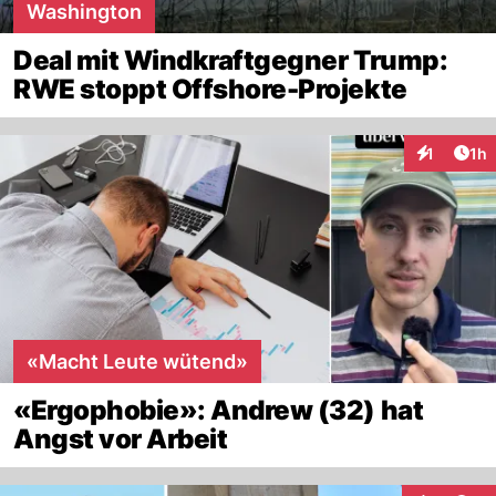
Washington
Deal mit Windkraftgegner Trump:
RWE stoppt Offshore-Projekte
Art
1
1h
Interaktion
«Macht Leute wütend»
«Ergophobie»: Andrew (32) hat
Angst vor Arbeit