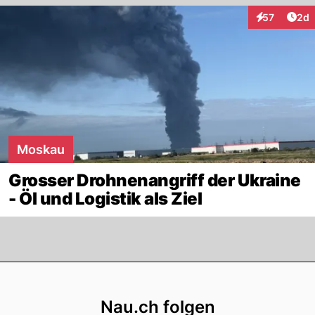
Arti
57
2d
Interaktionen
Moskau
Grosser Drohnenangriff der Ukraine
- Öl und Logistik als Ziel
Footer
Nau.ch folgen