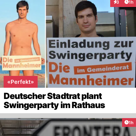
Art
3
1h
Interaktion
«Perfekt»
Deutscher Stadtrat plant
Swingerparty im Rathaus
Art
1h