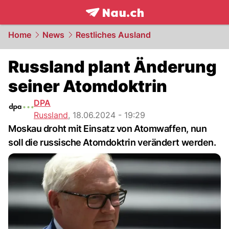
frontpage.
NAU.ch
Home
News
Restliches Ausland
Russland plant Änderung
seiner Atomdoktrin
DPA
Russland
,
18.06.2024 - 19:29
Moskau droht mit Einsatz von Atomwaffen, nun
soll die russische Atomdoktrin verändert werden.