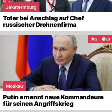
Jekaterinburg
Toter bei Anschlag auf Chef
russischer Drohnenfirma
Arti
62
2d
Interaktionen
Moskau
Putin ernennt neue Kommandeure
für seinen Angriffskrieg