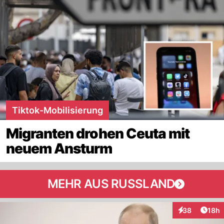
Tiktok-Mobilisierung
Migranten drohen Ceuta mit
neuem Ansturm
MEHR AUS RUSSLAND
Artik
38
18h
Interaktionen