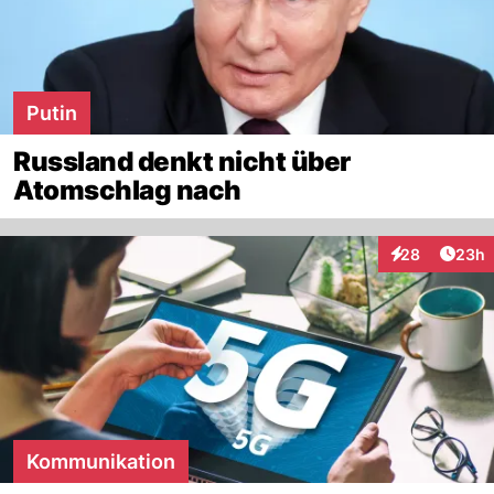
Putin
Russland denkt nicht über
Atomschlag nach
Artik
28
23h
Interaktionen
Kommunikation