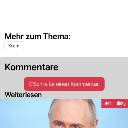
Mehr zum Thema:
Kreml
Kommentare
Schreibe einen Kommentar
Weiterlesen
Arti
21
2y
Interaktione