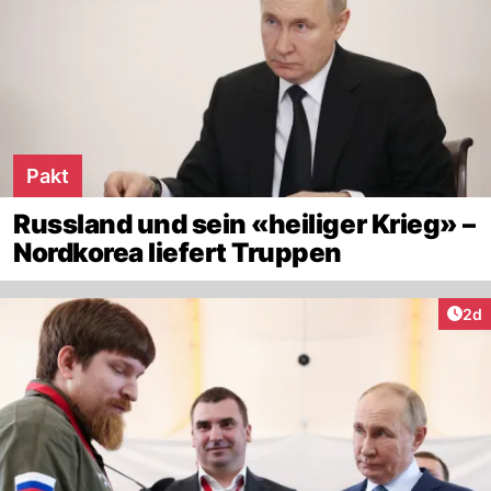
Pakt
Russland und sein «heiliger Krieg» –
Nordkorea liefert Truppen
Arti
2d