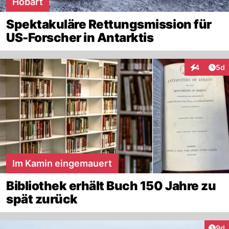
Hobart
Spektakuläre Rettungsmission für
US-Forscher in Antarktis
Arti
4
5d
Interaktion
Im Kamin eingemauert
Bibliothek erhält Buch 150 Jahre zu
spät zurück
Arti
9d