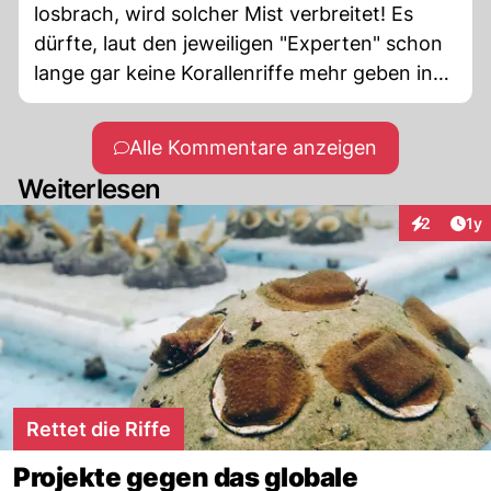
losbrach, wird solcher Mist verbreitet! Es
dürfte, laut den jeweiligen "Experten" schon
lange gar keine Korallenriffe mehr geben in
diesen Gegenden! Ich war da, und tauchte in
all dieser Pracht, mehrfach, und auch an
Alle Kommentare anzeigen
anderen, euch kaum bekannten Orten! Hört
Weiterlesen
mal mit diesem Blödsinn auf, in den meisten
Fällen waren ganz andere Ursachen der
Art
2
1y
Interaktion
Grund für die Zerstörung der Korallenbänke.
Rettet die Riffe
Projekte gegen das globale