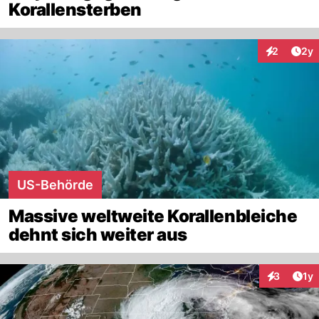
Korallensterben
Arti
2
2y
Interaktion
US-Behörde
Massive weltweite Korallenbleiche
dehnt sich weiter aus
Art
3
1y
Interaktion