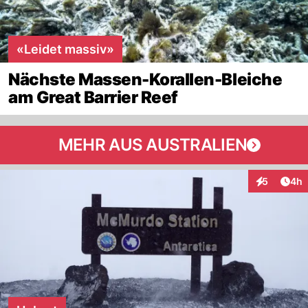
«Leidet massiv»
Nächste Massen-Korallen-Bleiche
am Great Barrier Reef
MEHR AUS AUSTRALIEN
Arti
5
4h
Interaktion