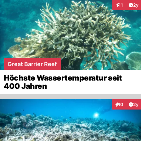
Arti
11
2y
Interaktione
Great Barrier Reef
Höchste Wassertemperatur seit
400 Jahren
Arti
10
2y
Interaktione