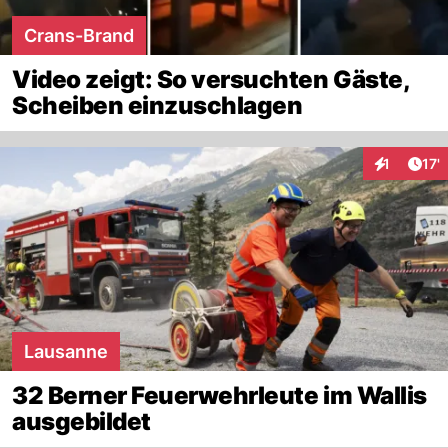
Crans-Brand
Video zeigt: So versuchten Gäste,
Scheiben einzuschlagen
Arti
1
17'
Interaktion
Lausanne
32 Berner Feuerwehrleute im Wallis
ausgebildet