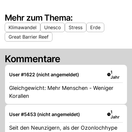
Mehr zum Thema:
Klimawandel
Unesco
Stress
Erde
Great Barrier Reef
Kommentare
Artikel ver
1
User #1622 (nicht angemeldet)
Jahr
Gleichgewicht: Mehr Menschen - Weniger
Korallen
Artikel ver
1
User #5453 (nicht angemeldet)
Jahr
Seit den Neunzigern, als der Ozonlochhype