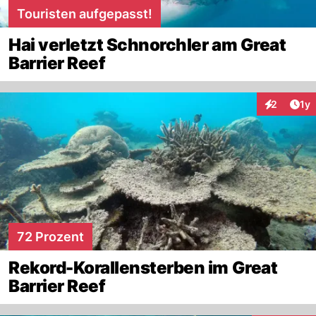
Touristen aufgepasst!
Hai verletzt Schnorchler am Great
Barrier Reef
Art
2
1y
Interaktion
72 Prozent
Rekord-Korallensterben im Great
Barrier Reef