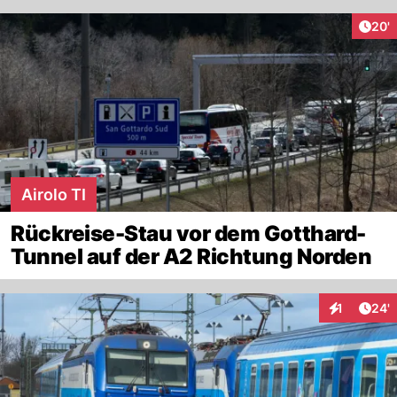
Arti
20'
Airolo TI
Rückreise-Stau vor dem Gotthard-
Tunnel auf der A2 Richtung Norden
Arti
1
24'
Interaktion