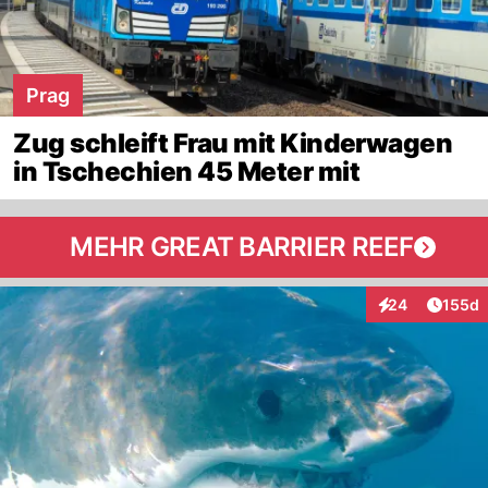
Prag
Zug schleift Frau mit Kinderwagen
in Tschechien 45 Meter mit
MEHR GREAT BARRIER REEF
Artike
24
155d
Interaktionen