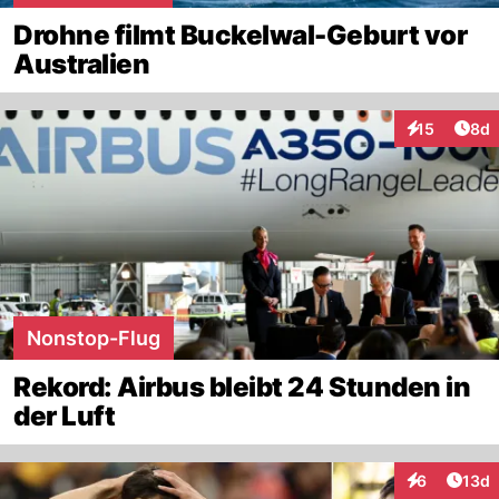
Drohne filmt Buckelwal-Geburt vor
Australien
Arti
15
8d
Interaktione
Nonstop-Flug
Rekord: Airbus bleibt 24 Stunden in
der Luft
Artik
6
13d
Interaktione