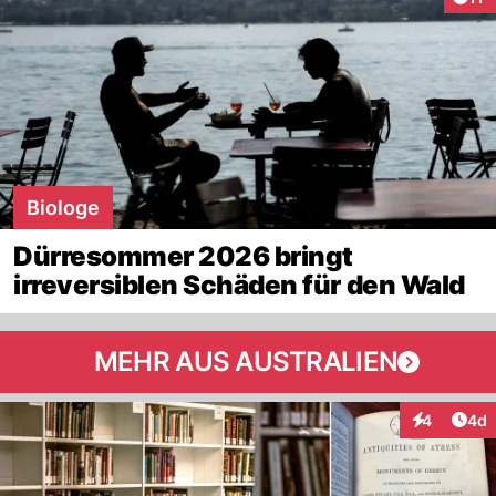
Biologe
Dürresommer 2026 bringt
irreversiblen Schäden für den Wald
MEHR AUS AUSTRALIEN
Arti
4
4d
Interaktion