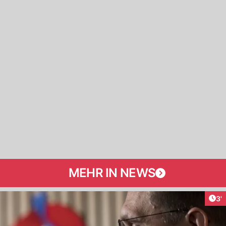
MEHR IN NEWS
Art
3'