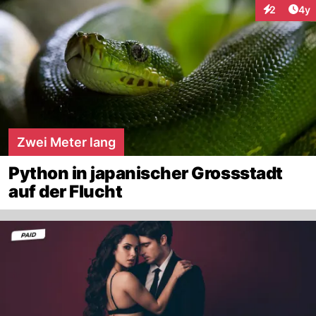
Arti
2
4y
Interaktion
Zwei Meter lang
Python in japanischer Grossstadt
auf der Flucht