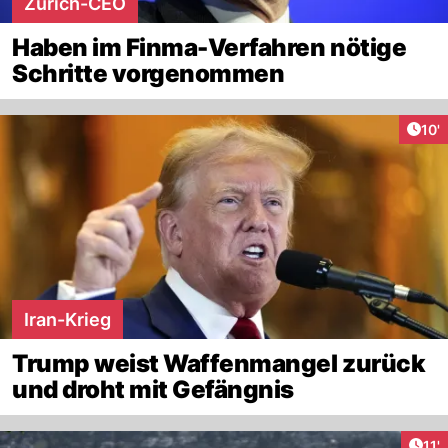
Zurich-CEO
Haben im Finma-Verfahren nötige
Schritte vorgenommen
Arti
10'
Iran-Krieg
Trump weist Waffenmangel zurück
und droht mit Gefängnis
Arti
11'