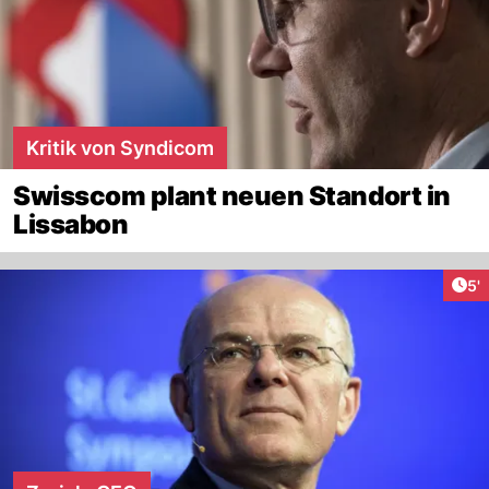
Kritik von Syndicom
Swisscom plant neuen Standort in
Lissabon
Art
5'