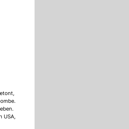
etont,
mbombe.
geben.
n USA,