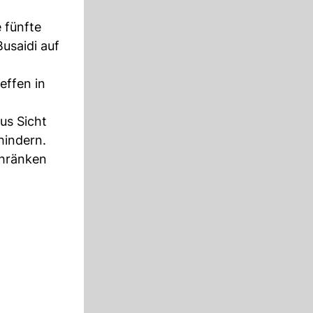
 fünfte
usaidi auf
effen in
us Sicht
hindern.
chränken