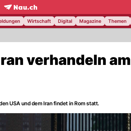
frontpage.
NAU.ch
meldungen
Wirtschaft
Digital
Magazine
Themen
ran verhandeln am
en USA und dem Iran findet in Rom statt.