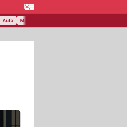
Auto
Matchcenter
Videos
Nau Plus
Lifestyle