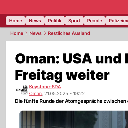
Home
News
Politik
Sport
People
Polizei
Home
News
Restliches Ausland
Oman: USA und I
Freitag weiter
Keystone-SDA
Oman
,
21.05.2025 - 19:22
Die fünfte Runde der Atomgespräche zwischen d