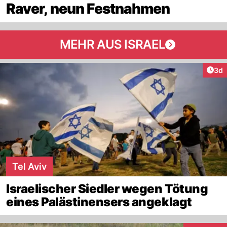
Raver, neun Festnahmen
MEHR AUS ISRAEL
Arti
3d
Tel Aviv
Israelischer Siedler wegen Tötung
eines Palästinensers angeklagt