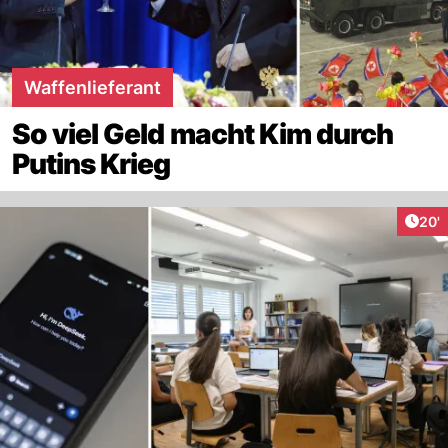
Waffenlieferant
So viel Geld macht Kim durch
Putins Krieg
Arti
20'