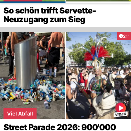
So schön trifft Servette-
Neuzugang zum Sieg
Arti
21'
Viel Abfall
Street Parade 2026: 900'000