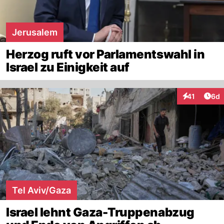
Jerusalem
Herzog ruft vor Parlamentswahl in
Israel zu Einigkeit auf
Arti
41
6d
Interaktione
Tel Aviv/Gaza
Israel lehnt Gaza-Truppenabzug