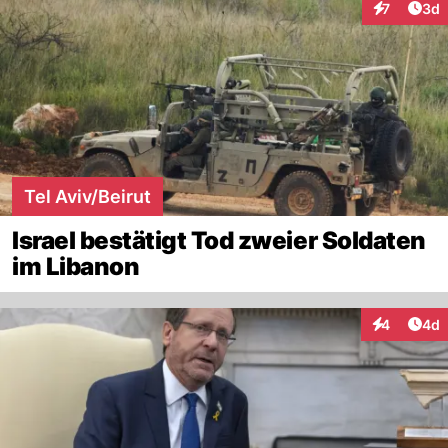
Arti
7
3d
Interaktion
Tel Aviv/Beirut
Israel bestätigt Tod zweier Soldaten
im Libanon
Arti
4
4d
Interaktion