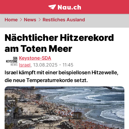
frontpage.
NAU.ch
Home
News
Restliches Ausland
Nächtlicher Hitzerekord
am Toten Meer
Keystone-SDA
Israel
,
13.08.2025 - 11:45
Israel kämpft mit einer beispiellosen Hitzewelle,
die neue Temperaturrekorde setzt.