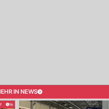
EHR IN NEWS
Artikel veröffentlicht:
7
1h
nteraktionen