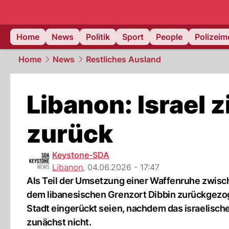
Home
News
Politik
Sport
People
Polizei
Home
News
Restliches Ausland
Libanon: Israel 
zurück
Keystone-SDA
Libanon
,
04.06.2026 - 17:47
Als Teil der Umsetzung einer Waffenruhe zwisch
dem libanesischen Grenzort Dibbin zurückgezogen
Stadt eingerückt seien, nachdem das israelische
zunächst nicht.