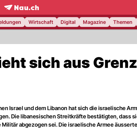
frontpage.
NAU.ch
meldungen
Wirtschaft
Digital
Magazine
Themen
zieht sich aus Gren
en Israel und dem Libanon hat sich die israelische Ar
. Die libanesischen Streitkräfte bestätigten, dass sie
 Militär abgezogen sei. Die israelische Armee äusserte