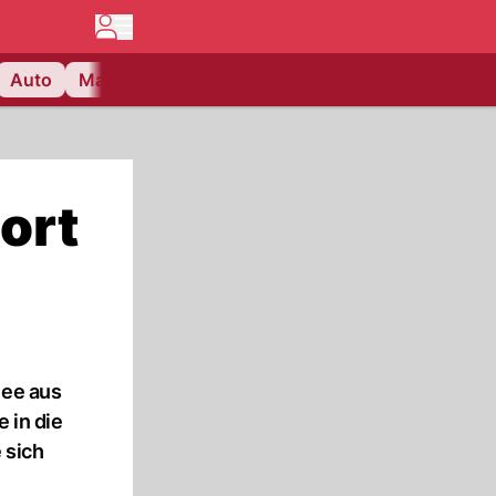
Auto
Matchcenter
Videos
Nau Plus
Lifestyle
zort
mee aus
 in die
 sich