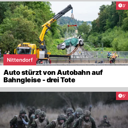
Art
3'
Nittendorf
Auto stürzt von Autobahn auf
Bahngleise - drei Tote
Art
5'