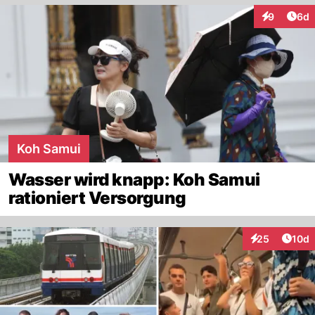
Arti
9
6d
Interaktion
Koh Samui
Wasser wird knapp: Koh Samui
rationiert Versorgung
Artik
25
10d
Interaktionen