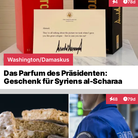
Artik
4
78d
Interaktionen
Washington/Damaskus
Das Parfum des Präsidenten:
Geschenk für Syriens al-Scharaa
Artik
48
79d
Interaktionen