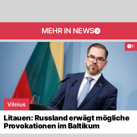
MEHR IN NEWS
Art
1'
Vilnius
Litauen: Russland erwägt mögliche
Provokationen im Baltikum