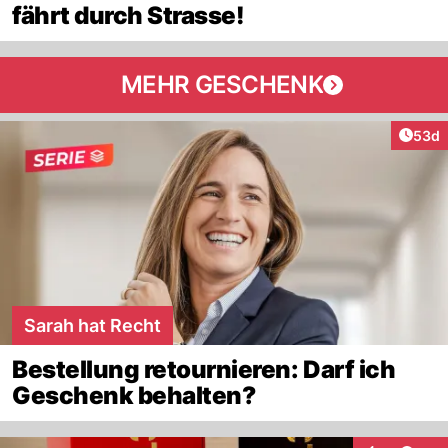
fährt durch Strasse!
MEHR GESCHENK
Artik
53d
Sarah hat Recht
Bestellung retournieren: Darf ich
Geschenk behalten?