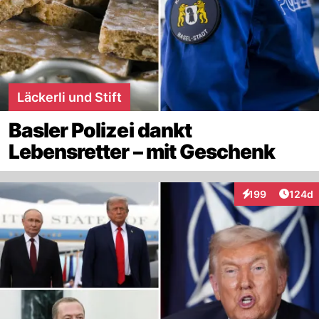
Läckerli und Stift
Basler Polizei dankt
Lebensretter – mit Geschenk
Artike
199
124d
Interaktionen