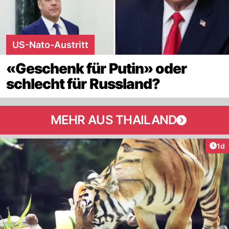
US-Nato-Austritt
«Geschenk für Putin» oder
schlecht für Russland?
MEHR AUS THAILAND
Art
1d