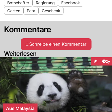
Botschafter
Regierung
Facebook
Garten
Peta
Geschenk
Kommentare
Schreibe einen Kommentar
Weiterlesen
Arti
1
2y
Interaktion
Aus Malaysia