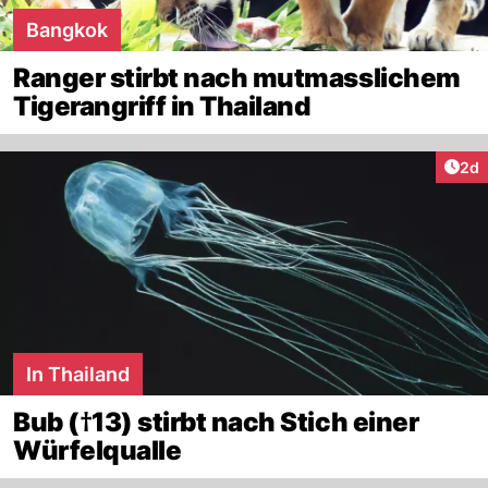
Bangkok
Ranger stirbt nach mutmasslichem
Tigerangriff in Thailand
Arti
2d
In Thailand
Bub (†13) stirbt nach Stich einer
Würfelqualle