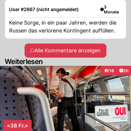
Artikel veröff
3
User #2667 (nicht angemeldet)
Monate
Keine Sorge, in ein paar Jahren, werden die
Russen das verlorene Kontingent auffüllen.
Alle Kommentare anzeigen
Weiterlesen
Arti
216
2h
Interaktionen
«38 Fr.»