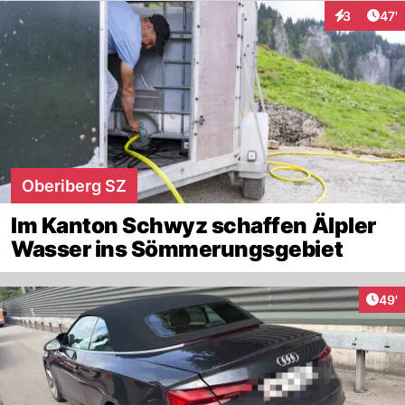
Arti
3
47'
Interaktione
Oberiberg SZ
Im Kanton Schwyz schaffen Älpler
Wasser ins Sömmerungsgebiet
Arti
49'