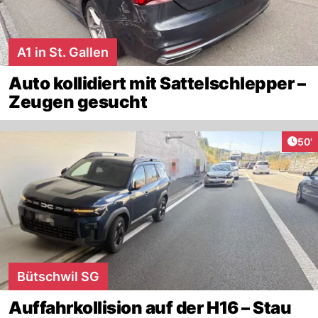
A1 in St. Gallen
Auto kollidiert mit Sattelschlepper –
Zeugen gesucht
Arti
50'
Bütschwil SG
Auffahrkollision auf der H16 – Stau