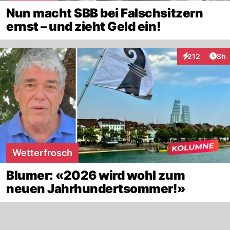
Nun macht SBB bei Falschsitzern
ernst – und zieht Geld ein!
Arti
212
8h
Interaktionen
Wetterfrosch
Blumer: «2026 wird wohl zum
neuen Jahrhundertsommer!»