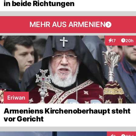
in beide Richtungen
MEHR AUS ARMENIEN
Artik
17
20h
Interaktionen
Eriwan
Armeniens Kirchenoberhaupt steht
vor Gericht