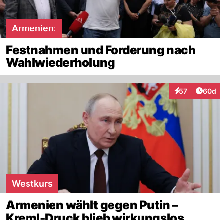
Armenien:
Festnahmen und Forderung nach
Wahlwiederholung
Artik
57
60d
Interaktionen
Westkurs
Armenien wählt gegen Putin –
Kreml-Druck blieb wirkungslos