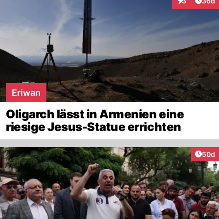
Artik
3
36d
Interaktionen
Eriwan
Oligarch lässt in Armenien eine
riesige Jesus-Statue errichten
Artik
50d