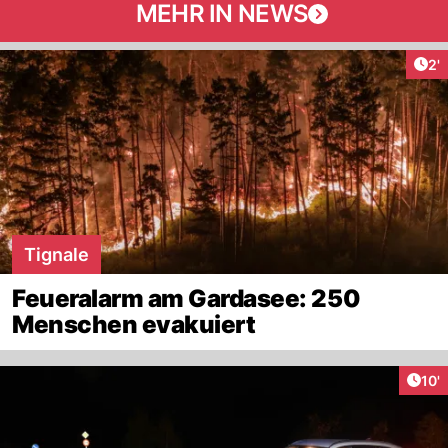
MEHR IN NEWS
Art
2'
Tignale
Feueralarm am Gardasee: 250
Menschen evakuiert
Arti
10'