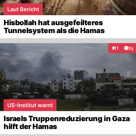
Laut Bericht
Hisbollah hat ausgefeilteres
Tunnelsystem als die Hamas
Arti
11
2y
Interaktione
US-Institut warnt
Israels Truppenreduzierung in Gaza
hilft der Hamas