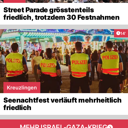
Street Parade grösstenteils
friedlich, trotzdem 30 Festnahmen
Arti
14'
Kreuzlingen
Seenachtfest verläuft mehrheitlich
friedlich
MEHR ISRAEL-GAZA-KRIEG