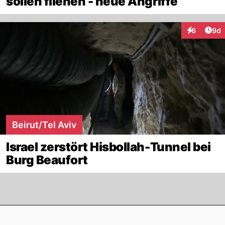
sollen fliehen - neue Angriffe
Arti
6
9d
Interaktion
Beirut/Tel Aviv
Israel zerstört Hisbollah-Tunnel bei
Burg Beaufort
Footer