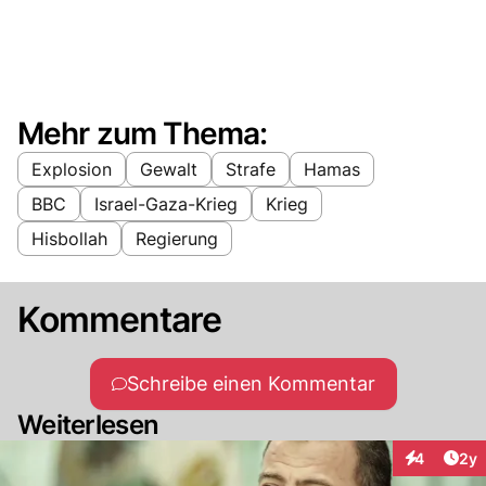
Mehr zum Thema:
Explosion
Gewalt
Strafe
Hamas
BBC
Israel-Gaza-Krieg
Krieg
Hisbollah
Regierung
Kommentare
Schreibe einen Kommentar
Weiterlesen
Arti
4
2y
Interaktion