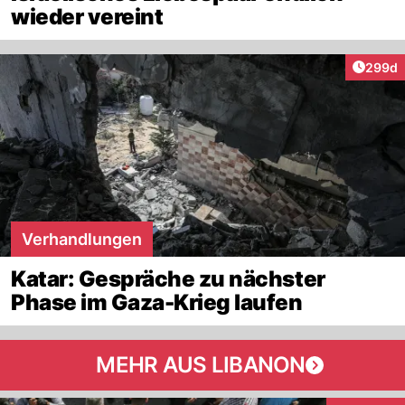
wieder vereint
Artikel
299d
Verhandlungen
Katar: Gespräche zu nächster
Phase im Gaza-Krieg laufen
MEHR AUS LIBANON