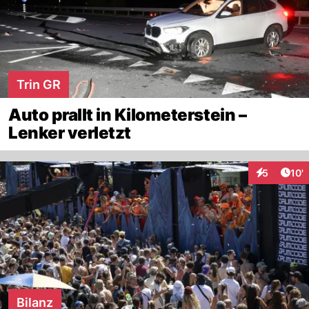
Trin GR
Auto prallt in Kilometerstein –
Lenker verletzt
Arti
5
10'
Interaktion
Bilanz