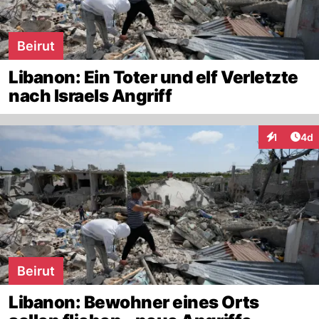
Beirut
Libanon: Ein Toter und elf Verletzte
nach Israels Angriff
Arti
1
4d
Interaktion
Beirut
Libanon: Bewohner eines Orts