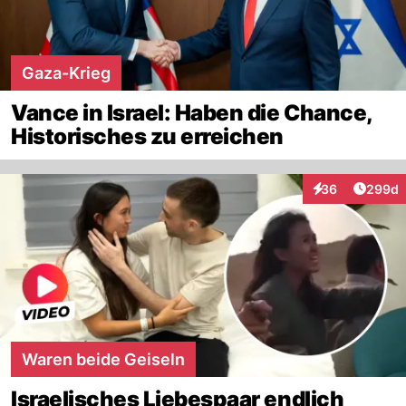
Gaza-Krieg
Vance in Israel: Haben die Chance,
Historisches zu erreichen
Artikel
36
299d
Interaktionen
Waren beide Geiseln
Israelisches Liebespaar endlich