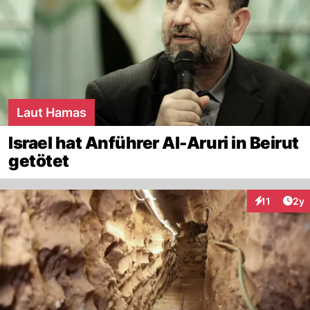
Laut Hamas
Israel hat Anführer Al-Aruri in Beirut
getötet
Arti
11
2y
Interaktione