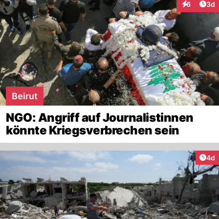
Arti
6
3d
Interaktion
Beirut
NGO: Angriff auf Journalistinnen
könnte Kriegsverbrechen sein
Arti
4d