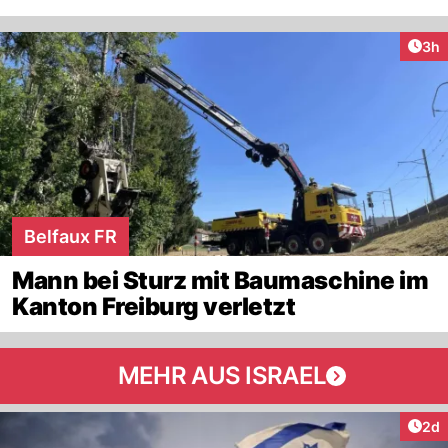
Arti
3h
Belfaux FR
Mann bei Sturz mit Baumaschine im
Kanton Freiburg verletzt
MEHR AUS ISRAEL
Arti
2d