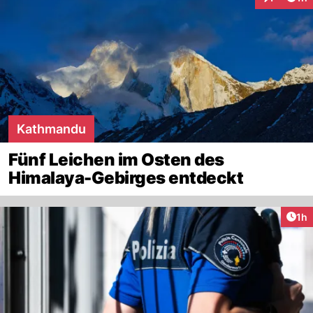
Interaktion
Kathmandu
Fünf Leichen im Osten des
Himalaya-Gebirges entdeckt
Art
1h