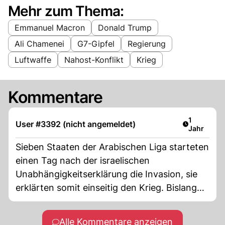
Mehr zum Thema:
Emmanuel Macron
Donald Trump
Ali Chamenei
G7-Gipfel
Regierung
Luftwaffe
Nahost-Konflikt
Krieg
Kommentare
Artikel ver
1
User #3392 (nicht angemeldet)
Jahr
Sieben Staaten der Arabischen Liga starteten
einen Tag nach der israelischen
Unabhängigkeitserklärung die Invasion, sie
erklärten somit einseitig den Krieg. Bislang
formal zurückgenommen nur per
Friedensabkommen mit Jordanien und
Alle Kommentare anzeigen