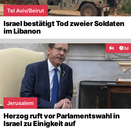
Tel Aviv/Beirut
Israel bestätigt Tod zweier Soldaten
im Libanon
Arti
4
3d
Interaktion
Jerusalem
Herzog ruft vor Parlamentswahl in
Israel zu Einigkeit auf