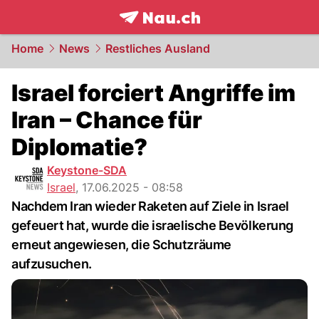
frontpage.
NAU.ch
Home
News
Restliches Ausland
Israel forciert Angriffe im
Iran – Chance für
Diplomatie?
Keystone-SDA
Israel
,
17.06.2025 - 08:58
Nachdem Iran wieder Raketen auf Ziele in Israel
gefeuert hat, wurde die israelische Bevölkerung
erneut angewiesen, die Schutzräume
aufzusuchen.