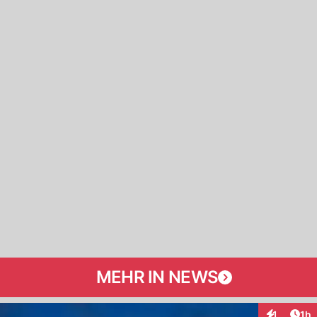
MEHR IN NEWS
Art
1
1h