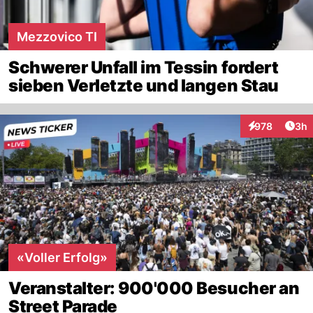
Mezzovico TI
Schwerer Unfall im Tessin fordert
sieben Verletzte und langen Stau
Arti
978
3h
Interaktionen
«Voller Erfolg»
Veranstalter: 900'000 Besucher an
Street Parade