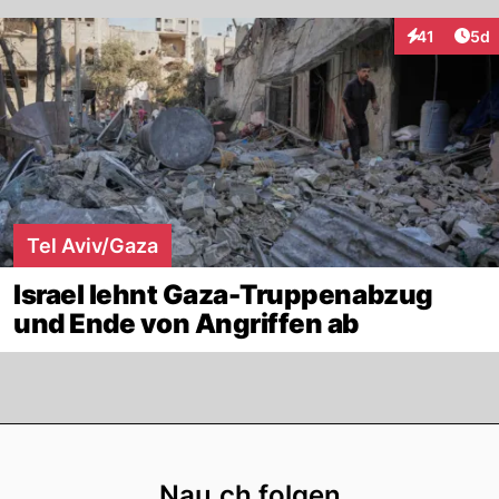
Arti
41
5d
Interaktione
Tel Aviv/Gaza
Israel lehnt Gaza-Truppenabzug
und Ende von Angriffen ab
Footer
Nau.ch folgen