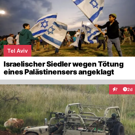
Tel Aviv
Israelischer Siedler wegen Tötung
eines Palästinensers angeklagt
Arti
7
2d
Interaktion