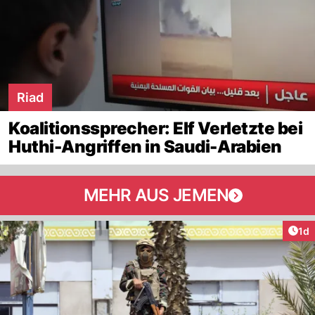
Riad
Koalitionssprecher: Elf Verletzte bei
Huthi-Angriffen in Saudi-Arabien
MEHR AUS JEMEN
Art
1d