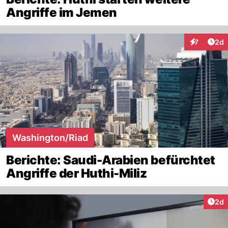
Angriffe im Jemen
Arti
7
2d
Interaktion
Washington/Riad
Berichte: Saudi-Arabien befürchtet
Angriffe der Huthi-Miliz
Arti
2d