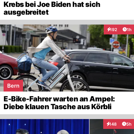
Krebs bei Joe Biden hat sich
ausgebreitet
Art
192
1h
Interaktionen
Bern
E-Bike-Fahrer warten an Ampel:
Diebe klauen Tasche aus Körbli
Arti
148
5h
Interaktionen