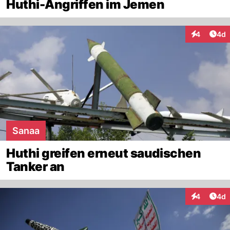
Huthi-Angriffen im Jemen
Arti
4
4d
Interaktion
Sanaa
Huthi greifen erneut saudischen
Tanker an
Arti
4
4d
Interaktion