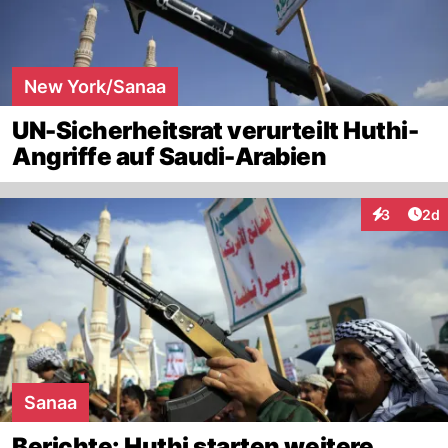
New York/Sanaa
UN-Sicherheitsrat verurteilt Huthi-
Angriffe auf Saudi-Arabien
Arti
3
2d
Interaktion
Sanaa
Berichte: Huthi starten weitere