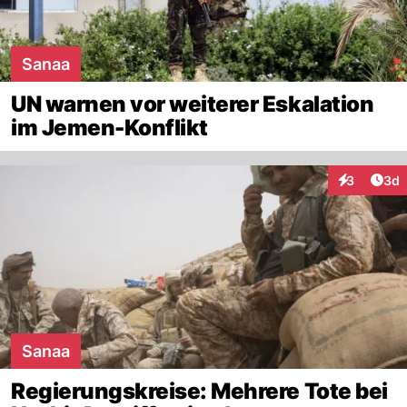
Sanaa
UN warnen vor weiterer Eskalation
im Jemen-Konflikt
Arti
3
3d
Interaktion
Sanaa
Regierungskreise: Mehrere Tote bei