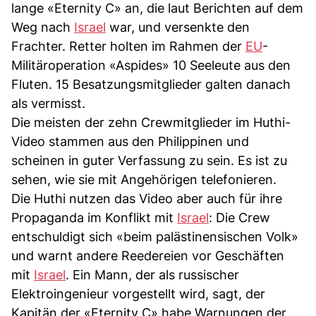
lange «Eternity C» an, die laut Berichten auf dem
Weg nach
Israel
war, und versenkte den
Frachter. Retter holten im Rahmen der
EU
-
Militäroperation «Aspides» 10 Seeleute aus den
Fluten. 15 Besatzungsmitglieder galten danach
als vermisst.
Die meisten der zehn Crewmitglieder im Huthi-
Video stammen aus den Philippinen und
scheinen in guter Verfassung zu sein. Es ist zu
sehen, wie sie mit Angehörigen telefonieren.
Die Huthi nutzen das Video aber auch für ihre
Propaganda im Konflikt mit
Israel
: Die Crew
entschuldigt sich «beim palästinensischen Volk»
und warnt andere Reedereien vor Geschäften
mit
Israel
. Ein Mann, der als russischer
Elektroingenieur vorgestellt wird, sagt, der
Kapitän der «Eternity C» habe Warnungen der