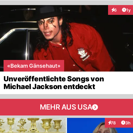
Art
6
1y
Interaktion
«Bekam Gänsehaut»
Unveröffentlichte Songs von
Michael Jackson entdeckt
MEHR AUS USA
Arti
78
3h
Interaktionen