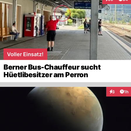
Interaktionen
Voller Einsatz!
Berner Bus-Chauffeur sucht
Hüetlibesitzer am Perron
Art
3
1h
Interaktion