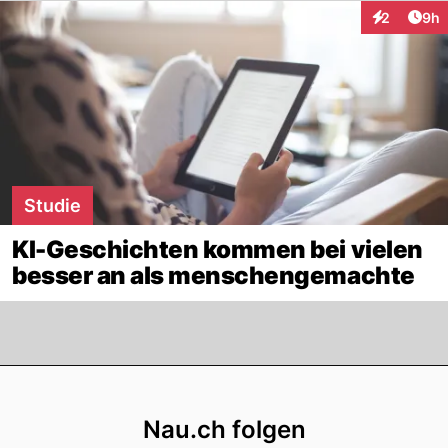
Arti
2
9h
Interaktion
Studie
KI-Geschichten kommen bei vielen
besser an als menschengemachte
Footer
Nau.ch folgen