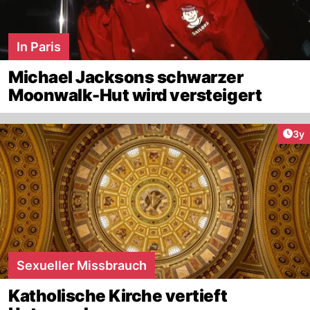
In Paris
Michael Jacksons schwarzer
Moonwalk-Hut wird versteigert
Arti
3y
Sexueller Missbrauch
Katholische Kirche vertieft