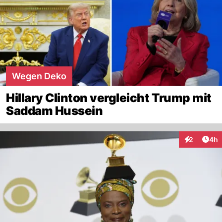
Wegen Deko
Hillary Clinton vergleicht Trump mit
Saddam Hussein
Arti
2
4h
Interaktion