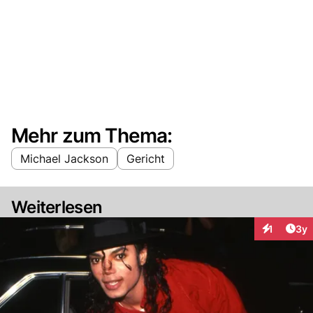
Mehr zum Thema:
Michael Jackson
Gericht
Weiterlesen
Arti
1
3y
Interaktion