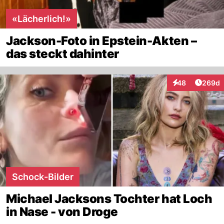
«Lächerlich!»
Jackson-Foto in Epstein-Akten –
das steckt dahinter
Artikel
48
269d
Interaktionen
Schock-Bilder
Michael Jacksons Tochter hat Loch
in Nase - von Droge