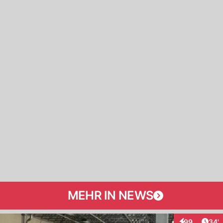
MEHR IN NEWS
Arti
99
34'