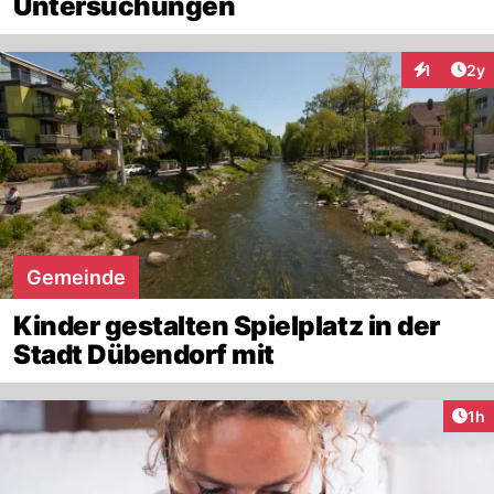
Untersuchungen
Arti
1
2y
Interaktion
Gemeinde
Kinder gestalten Spielplatz in der
Stadt Dübendorf mit
Art
1h