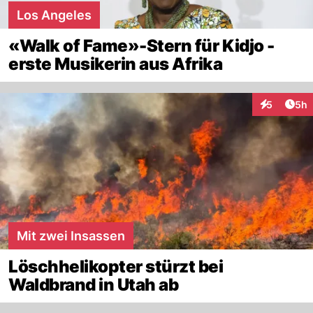
Los Angeles
«Walk of Fame»-Stern für Kidjo -
erste Musikerin aus Afrika
Arti
5
5h
Interaktion
Mit zwei Insassen
Löschhelikopter stürzt bei
Waldbrand in Utah ab