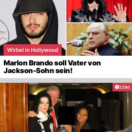
Wirbel in Hollywood
Marlon Brando soll Vater von
Jackson-Sohn sein!
Artikel
229d