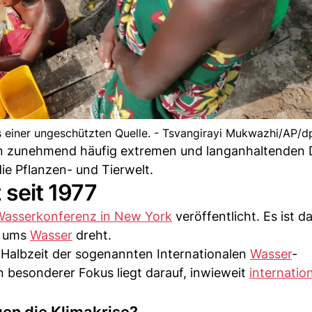
 einer ungeschützten Quelle. - Tsvangirayi Mukwazhi/AP/d
en zunehmend häufig extremen und langanhaltenden 
ie Pflanzen- und Tierwelt.
seit 1977
Wasserkonferenz in New York
veröffentlicht. Es ist d
s ums
Wasser
dreht.
r Halbzeit der sogenannten Internationalen
Wasser
-
 besonderer Fokus liegt darauf, inwieweit
internatio