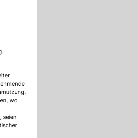
g.
iter
unehmende
chmutzung.
ten, wo
, seien
tischer