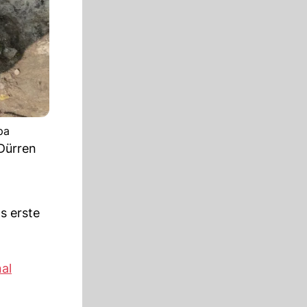
pa
Dürren
as erste
nal