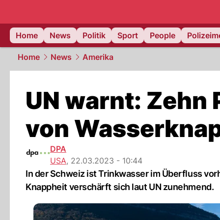
Home
News
Politik
Sport
People
Polizei
Home
News
Amerika
UN warnt: Zehn 
von Wasserknap
DPA
USA
,
22.03.2023 - 10:44
In der Schweiz ist Trinkwasser im Überfluss vor
Knappheit verschärft sich laut UN zunehmend.