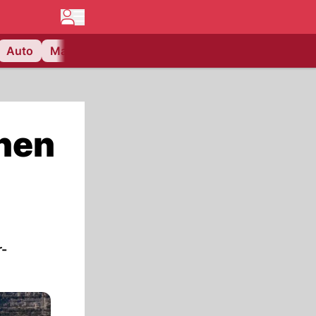
Auto
Matchcenter
Videos
Nau Plus
Lifestyle
hen
r-