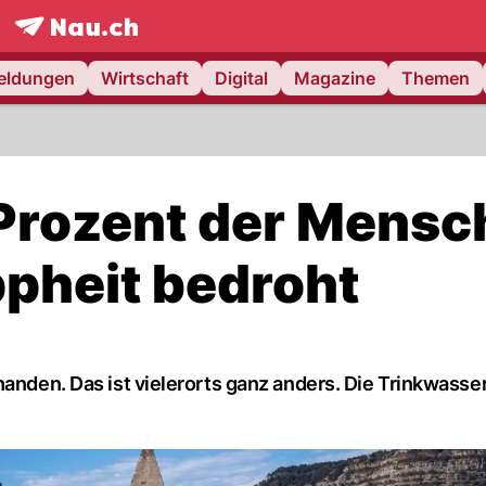
frontpage.
NAU.ch
meldungen
Wirtschaft
Digital
Magazine
Themen
Prozent der Mensc
pheit bedroht
handen. Das ist vielerorts ganz anders. Die Trinkwasse