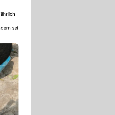
ährlich
ndern sei