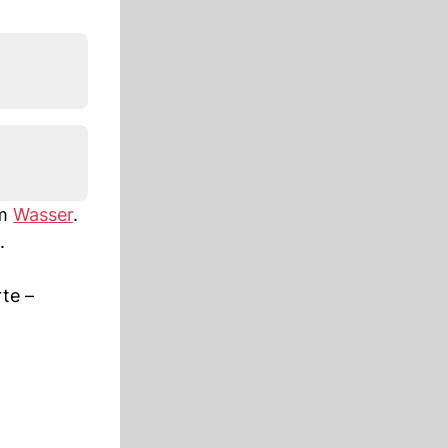
em
Wasser
.
.
te –