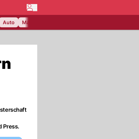
Auto
Matchcenter
Videos
Nau Plus
Lifestyle
rn
sterschaft
d Press.