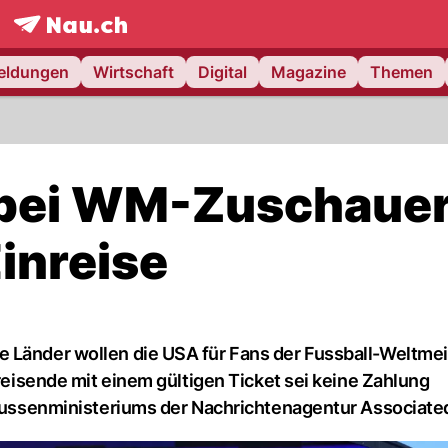
frontpage.
NAU.ch
meldungen
Wirtschaft
Digital
Magazine
Themen
 bei WM-Zuschaue
Einreise
 Länder wollen die USA für Fans der Fussball-Weltmei
nreisende mit einem gültigen Ticket sei keine Zahlung
s Aussenministeriums der Nachrichtenagentur Associate