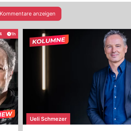
e Kommentare anzeigen
Artikel veröffentlicht:
4
1h
raktionen
Ueli Schmezer