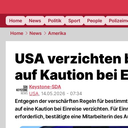
Home
News
Politik
Sport
People
Polizei
Home
News
Amerika
USA verzichten
auf Kaution bei 
Keystone-SDA
USA
,
14.05.2026 - 07:34
Entgegen der verschärften Regeln für bestimmte
auf eine Kaution bei Einreise verzichten. Für Ei
erforderlich, bestätigte eine Mitarbeiterin de