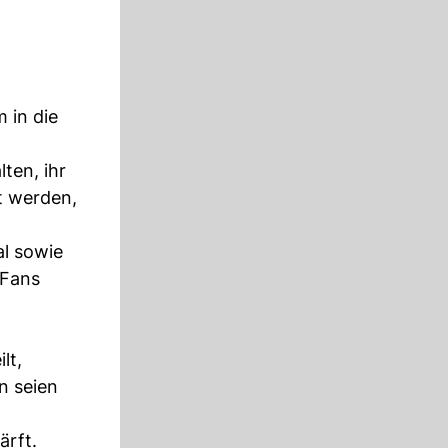
 in die
ten, ihr
t werden,
l sowie
 Fans
lt,
n seien
ärft.