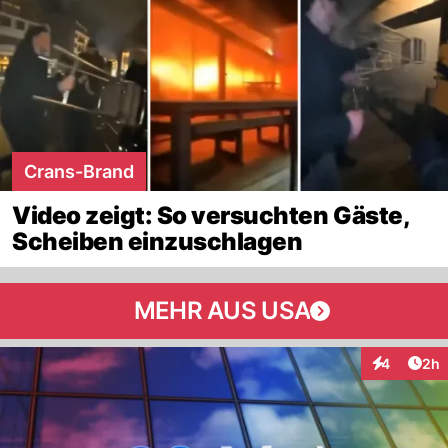
Crans-Brand
Video zeigt: So versuchten Gäste,
Scheiben einzuschlagen
MEHR AUS USA
Arti
4
2h
Interaktion