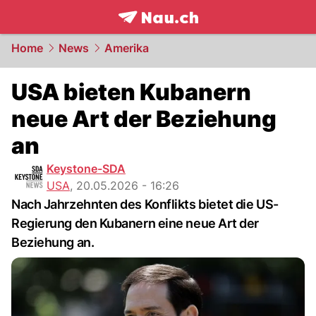
frontpage.
NAU.ch
Home
News
Amerika
USA bieten Kubanern
neue Art der Beziehung
an
Keystone-SDA
USA
,
20.05.2026 - 16:26
Nach Jahrzehnten des Konflikts bietet die US-
Regierung den Kubanern eine neue Art der
Beziehung an.