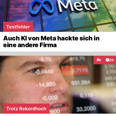
Testfehler
Auch KI von Meta hackte sich in
eine andere Firma
Arti
4
2h
Interaktion
Trotz Rekordhoch