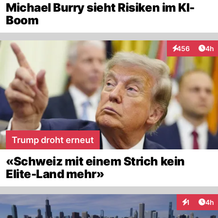
Michael Burry sieht Risiken im KI-
Boom
Arti
456
4h
Interaktionen
Trump droht erneut
«Schweiz mit einem Strich kein
Elite-Land mehr»
Arti
1
4h
Interaktion