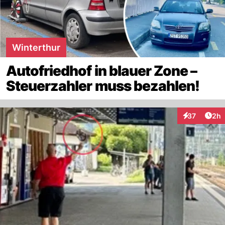
Winterthur
Autofriedhof in blauer Zone –
Steuerzahler muss bezahlen!
Arti
37
2h
Interaktionen