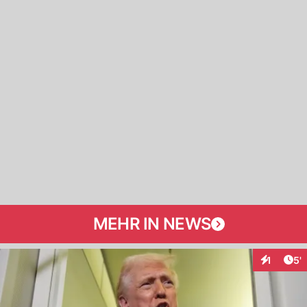
MEHR IN NEWS
Art
1
5'
Interaktio