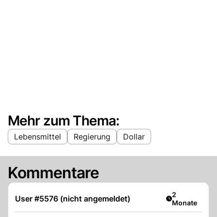
Mehr zum Thema:
Lebensmittel
Regierung
Dollar
Kommentare
Artikel veröff
2
User #5576 (nicht angemeldet)
Monate