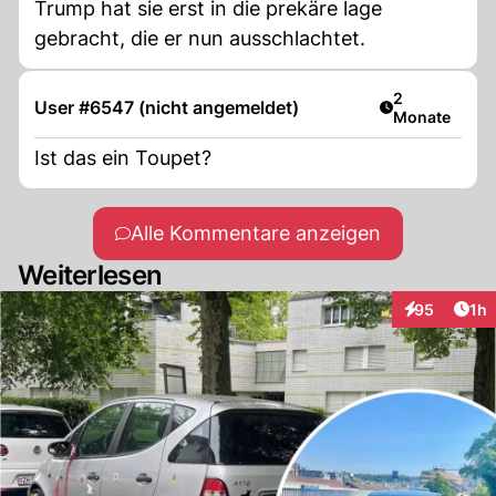
Trump hat sie erst in die prekäre lage
gebracht, die er nun ausschlachtet.
Artikel veröff
2
User #6547 (nicht angemeldet)
Monate
Ist das ein Toupet?
Alle Kommentare anzeigen
Weiterlesen
Art
95
1h
Interaktione