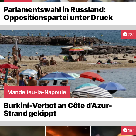
Parlamentswahl in Russland:
Oppositionspartei unter Druck
Arti
23'
Mandelieu-la-Napoule
Burkini-Verbot an Côte d’Azur-
Strand gekippt
Arti
45'