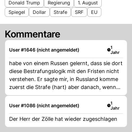
Donald Trump
Regierung
1. August
Spiegel
Dollar
Strafe
SRF
EU
Kommentare
Artikel ver
1
User #1646 (nicht angemeldet)
Jahr
habe von einem Russen gelernt, dass sie dort
diese Bestrafungslogik mit den Fristen nicht
verstehen. Er sagte mir, in Russland komme
zuerst die Strafe (hart) aber danach, wenn
die Forderungen des Bestrafenden (USA)
erfüllt sind, wird die Strafe aufgelöst. So
Artikel ver
1
User #1086 (nicht angemeldet)
Jahr
funktioniere das anscheinend dort. Also man
kann davon ausgehen, dass sich Russland in
Der Herr der Zölle hat wieder zugeschlagen
den nächsten 10 Tagen keinen mm richtung