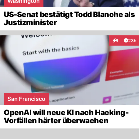
Washington
US-Senat bestätigt Todd Blanche als
Justizminister
Artik
6
23h
Interaktionen
San Francisco
OpenAI will neue KI nach Hacking-
Vorfällen härter überwachen