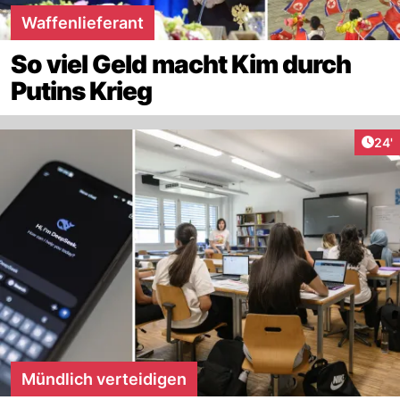
Waffenlieferant
So viel Geld macht Kim durch
Putins Krieg
Arti
24'
Mündlich verteidigen