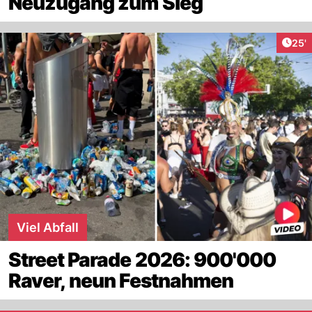
Neuzugang zum Sieg
Arti
25'
Viel Abfall
Street Parade 2026: 900'000
Raver, neun Festnahmen