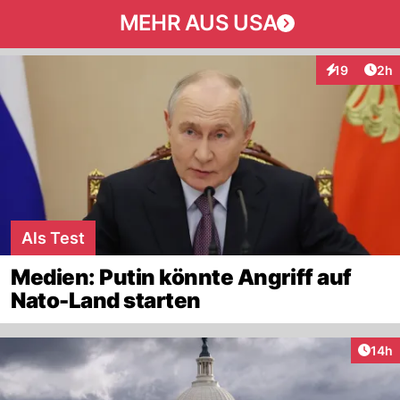
MEHR AUS USA
Arti
19
2h
Interaktione
Als Test
Medien: Putin könnte Angriff auf
Nato-Land starten
Artik
14h