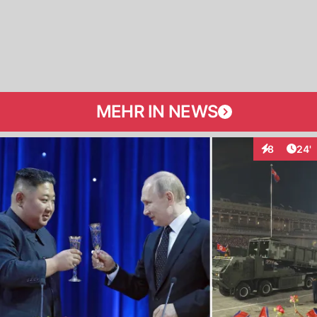
MEHR IN NEWS
Arti
8
24'
Interaktione