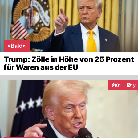
«Bald»
Trump: Zölle in Höhe von 25 Prozent
für Waren aus der EU
Art
101
1y
Interaktionen