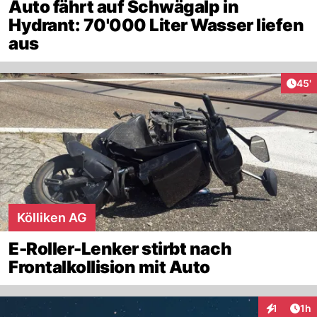
Auto fährt auf Schwägalp in
Hydrant: 70'000 Liter Wasser liefen
aus
Arti
45'
Kölliken AG
E-Roller-Lenker stirbt nach
Frontalkollision mit Auto
Art
1
1h
Interaktion