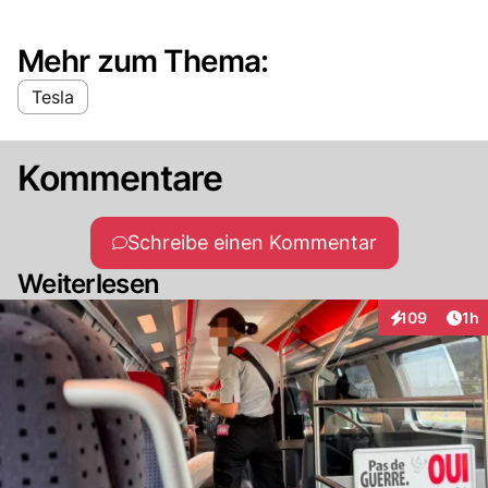
Mehr zum Thema:
Tesla
Kommentare
Schreibe einen Kommentar
Weiterlesen
Art
109
1h
Interaktionen