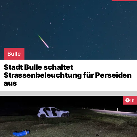
Bulle
Stadt Bulle schaltet
Strassenbeleuchtung für Perseiden
aus
Art
1h