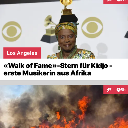
Interaktion
Los Angeles
«Walk of Fame»-Stern für Kidjo -
erste Musikerin aus Afrika
Arti
7
8h
Interaktion