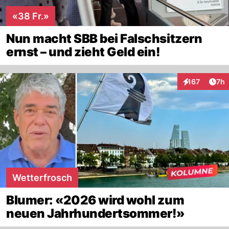
«38 Fr.»
Nun macht SBB bei Falschsitzern
ernst – und zieht Geld ein!
Arti
167
7h
Interaktionen
Wetterfrosch
Blumer: «2026 wird wohl zum
neuen Jahrhundertsommer!»