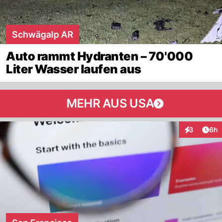
Schwägalp AR
Auto rammt Hydranten – 70'000
Liter Wasser laufen aus
MEHR AUS USA
Arti
3
6h
Interaktion