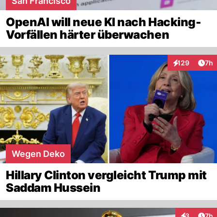
San Francisco
OpenAI will neue KI nach Hacking-
Vorfällen härter überwachen
Arti
129
7h
Interaktionen
Wegen Deko
Hillary Clinton vergleicht Trump mit
Saddam Hussein
Arti
3
7h