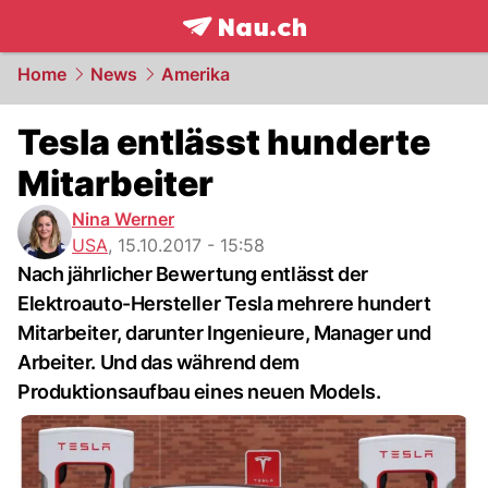
frontpage.
NAU.ch
Home
News
Amerika
Tesla entlässt hunderte
Mitarbeiter
Nina Werner
USA
,
15.10.2017 - 15:58
Nach jährlicher Bewertung entlässt der
Elektroauto-Hersteller Tesla mehrere hundert
Mitarbeiter, darunter Ingenieure, Manager und
Arbeiter. Und das während dem
Produktionsaufbau eines neuen Models.