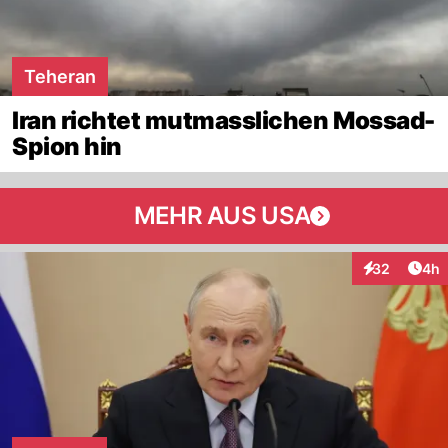
Teheran
Iran richtet mutmasslichen Mossad-
Spion hin
MEHR AUS USA
Arti
32
4h
Interaktionen