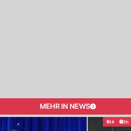
MEHR IN NEWS
Arti
24
2h
Interaktionen