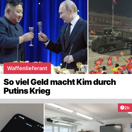
Waffenlieferant
So viel Geld macht Kim durch
Putins Krieg
Arti
2h