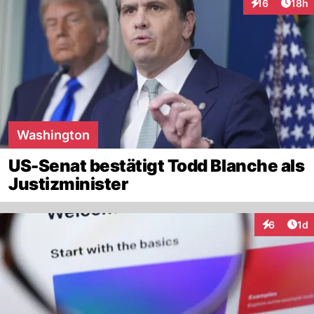
Artik
16
18h
Interaktionen
Washington
US-Senat bestätigt Todd Blanche als
Justizminister
Art
6
1d
Interaktion