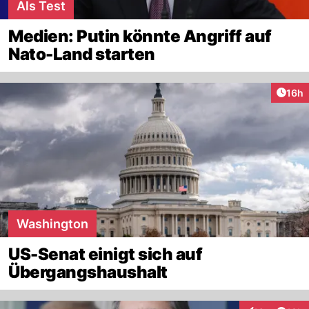
Als Test
Medien: Putin könnte Angriff auf
Nato-Land starten
Artik
16h
Washington
US-Senat einigt sich auf
Übergangshaushalt