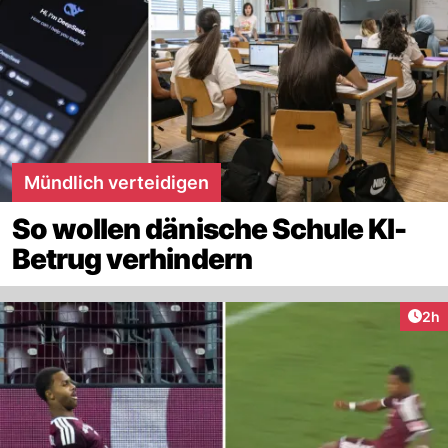
Mündlich verteidigen
So wollen dänische Schule KI-
Betrug verhindern
Arti
2h