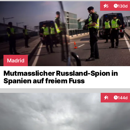
Artike
5
130d
Interaktionen
Madrid
Mutmasslicher Russland-Spion in
Spanien auf freiem Fuss
Artike
1
144d
Interaktionen