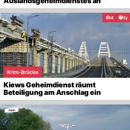
Auslandsgeheimdienstes an
Arti
34
3y
Interaktionen
Krim-Brücke
Kiews Geheimdienst räumt
Beteiligung am Anschlag ein