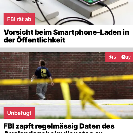
FBI rät ab
Vorsicht beim Smartphone-Laden in
der Öffentlichkeit
Arti
15
3y
Interaktione
Unbefugt
FBI zapft regelmässig Daten des