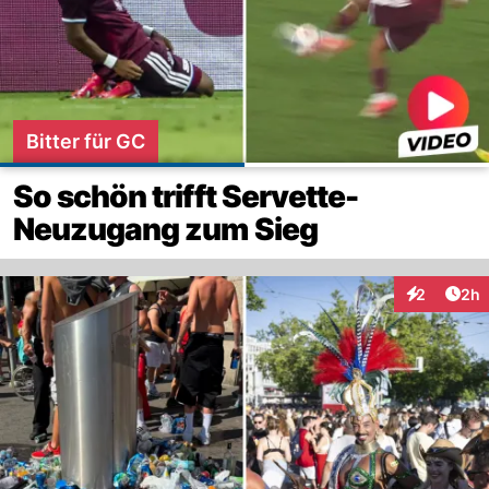
Bitter für GC
So schön trifft Servette-
Neuzugang zum Sieg
Arti
2
2h
Interaktion