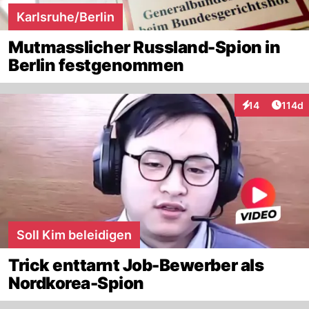
Karlsruhe/Berlin
Mutmasslicher Russland-Spion in
Berlin festgenommen
Artike
14
114d
Interaktionen
Soll Kim beleidigen
Trick enttarnt Job-Bewerber als
Nordkorea-Spion