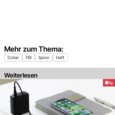
Mehr zum Thema:
Dollar
FBI
Spion
Haft
Weiterlesen
Arti
3y