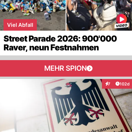
Viel Abfall
Street Parade 2026: 900'000
Raver, neun Festnahmen
MEHR SPION
Artike
7
102d
Interaktionen