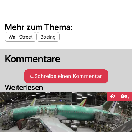
Mehr zum Thema:
Wall Street
Boeing
Kommentare
Schreibe einen Kommentar
Weiterlesen
Arti
2
6y
Interaktion