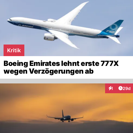
Kritik
Boeing Emirates lehnt erste 777X
wegen Verzögerungen ab
Artik
1
29d
Interaktione