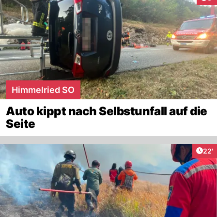
Himmelried SO
Auto kippt nach Selbstunfall auf die
Seite
Arti
22'