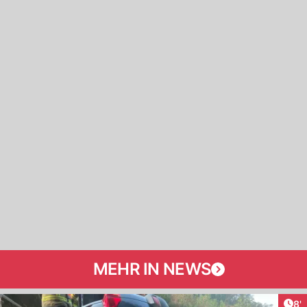
MEHR IN NEWS
Art
8'