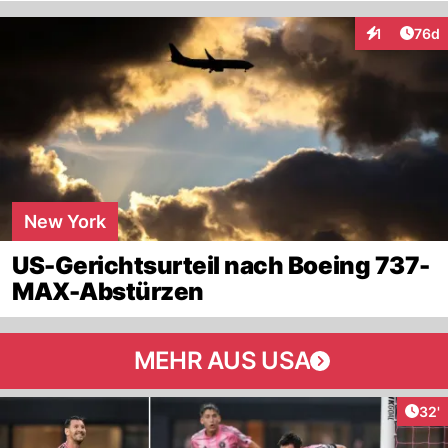
Artik
1
76d
Interaktione
New York
US-Gerichtsurteil nach Boeing 737-
MAX-Abstürzen
MEHR AUS USA
Arti
32'