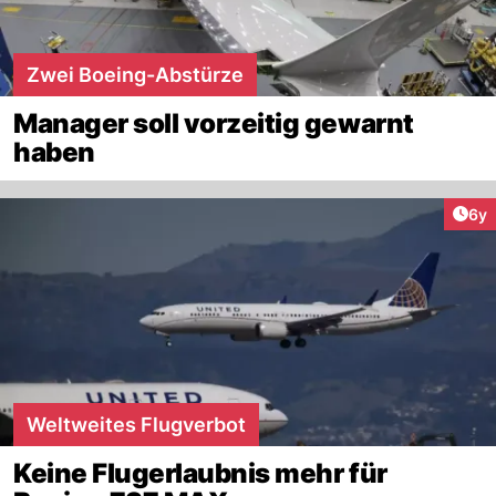
Zwei Boeing-Abstürze
Manager soll vorzeitig gewarnt
haben
Arti
6y
Weltweites Flugverbot
Keine Flugerlaubnis mehr für