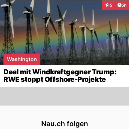
Arti
15
5h
Interaktione
Washington
Deal mit Windkraftgegner Trump:
RWE stoppt Offshore-Projekte
Footer
Nau.ch folgen