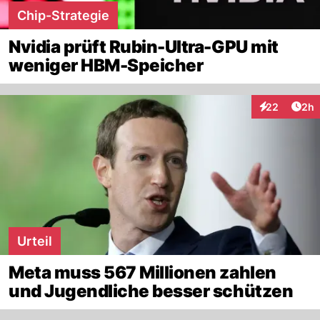
Chip-Strategie
Nvidia prüft Rubin-Ultra-GPU mit
weniger HBM-Speicher
Arti
22
2h
Interaktionen
Urteil
Meta muss 567 Millionen zahlen
und Jugendliche besser schützen