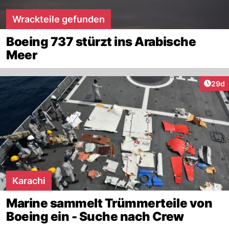
Wrackteile gefunden
Boeing 737 stürzt ins Arabische
Meer
Artik
29d
Karachi
Marine sammelt Trümmerteile von
Boeing ein - Suche nach Crew