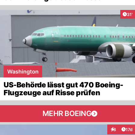
Arti
31'
Washington
US-Behörde lässt gut 470 Boeing-
Flugzeuge auf Risse prüfen
MEHR BOEING
Artik
8
17d
Interaktione