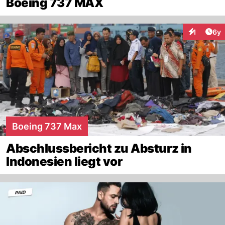
Boeing 737 MAX
Arti
1
6y
Interaktion
Boeing 737 Max
Abschlussbericht zu Absturz in
Indonesien liegt vor