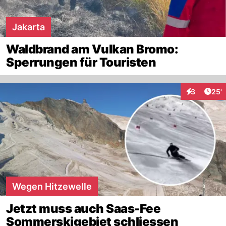
Jakarta
Waldbrand am Vulkan Bromo:
Sperrungen für Touristen
Arti
3
25'
Interaktione
Wegen Hitzewelle
Jetzt muss auch Saas-Fee
Sommerskigebiet schliessen