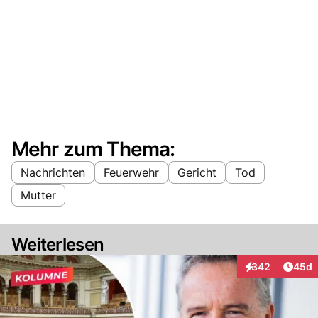
Mehr zum Thema:
Nachrichten
Feuerwehr
Gericht
Tod
Mutter
Weiterlesen
Artik
342
45d
Interaktionen