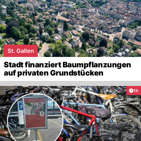
St. Gallen
Stadt finanziert Baumpflanzungen
auf privaten Grundstücken
Art
1h