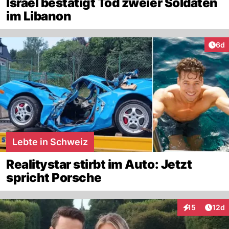
Israel bestätigt Tod zweier Soldaten
im Libanon
Arti
6d
Lebte in Schweiz
Realitystar stirbt im Auto: Jetzt
spricht Porsche
Artik
15
12d
Interaktionen