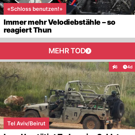
«Schloss benutzen!»
Immer mehr Velodiebstähle – so
reagiert Thun
MEHR TOD
Arti
8
4d
Interaktion
Tel Aviv/Beirut