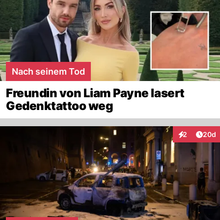
Nach seinem Tod
Freundin von Liam Payne lasert
Gedenktattoo weg
Artik
2
20d
Interaktionen