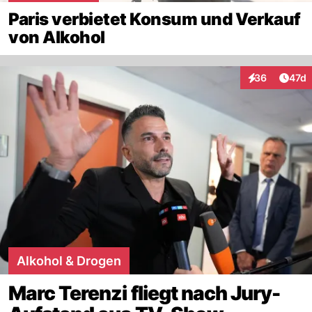
Paris verbietet Konsum und Verkauf
von Alkohol
Artik
36
47d
Interaktionen
Alkohol & Drogen
Marc Terenzi fliegt nach Jury-