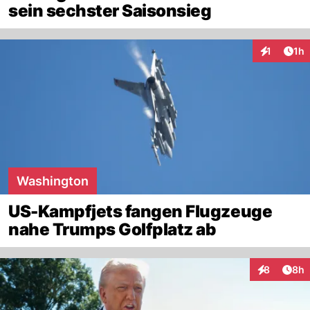
sein sechster Saisonsieg
Art
1
1h
Interaktion
Washington
US-Kampfjets fangen Flugzeuge
nahe Trumps Golfplatz ab
Arti
8
8h
Interaktion