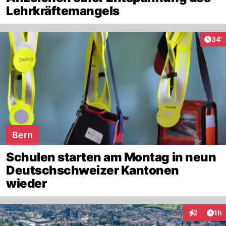
Lehrkräftemangels
Arti
34'
Bern
Schulen starten am Montag in neun
Deutschschweizer Kantonen
wieder
Art
2
1h
Interaktion