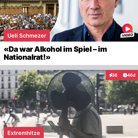
Ueli Schmezer
«Da war Alkohol im Spiel – im
Nationalrat!»
Artik
36
46d
Interaktionen
Extremhitze