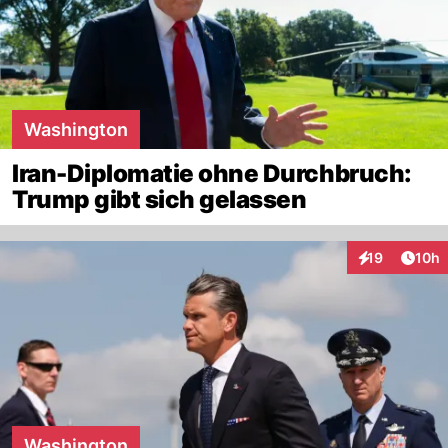
Washington
Iran-Diplomatie ohne Durchbruch:
Trump gibt sich gelassen
Artik
19
10h
Interaktionen
Washington