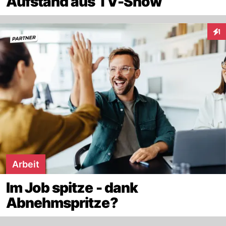
Aufstand aus TV-Show
1
Inte
Arbeit
Im Job spitze - dank
Abnehmspritze?