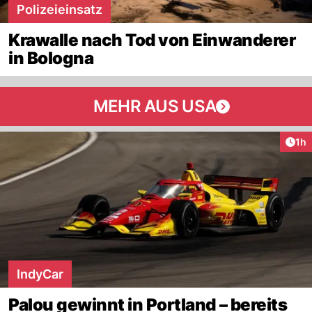
Polizeieinsatz
Krawalle nach Tod von Einwanderer
in Bologna
MEHR AUS USA
Art
1h
IndyCar
Palou gewinnt in Portland – bereits