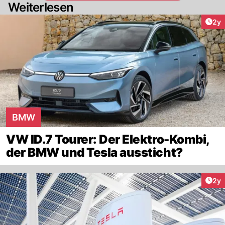
Weiterlesen
Arti
2y
BMW
VW ID.7 Tourer: Der Elektro-Kombi,
der BMW und Tesla aussticht?
Arti
2y