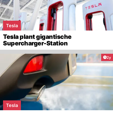
Tesla
Tesla plant gigantische
Supercharger-Station
Arti
2y
Tesla