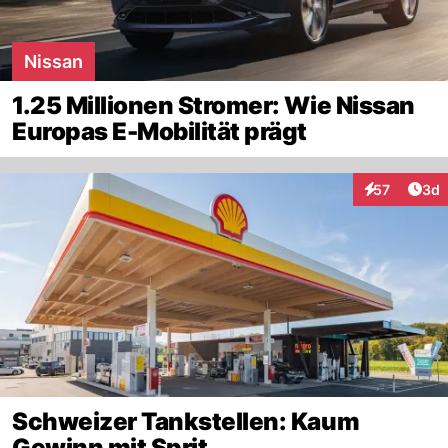
Nissan
1.25 Millionen Stromer: Wie Nissan
Europas E-Mobilität prägt
Arti
57
3d
Interaktionen
Schweizer Tankstellen: Kaum
Gewinn mit Sprit