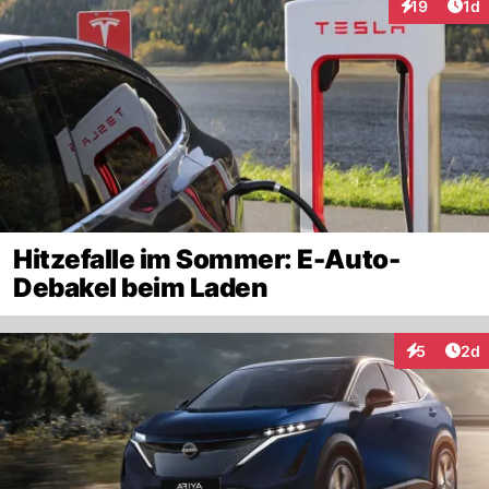
Art
19
1d
Interaktione
Hitzefalle im Sommer: E-Auto-
Debakel beim Laden
Arti
5
2d
Interaktion