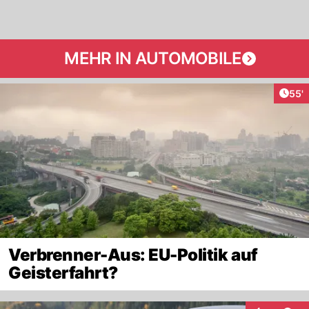
MEHR IN AUTOMOBILE
Arti
55'
Verbrenner-Aus: EU-Politik auf
Geisterfahrt?