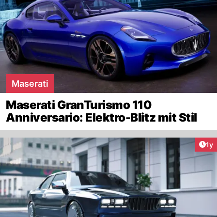
Maserati
Maserati GranTurismo 110
Anniversario: Elektro-Blitz mit Stil
Art
1y