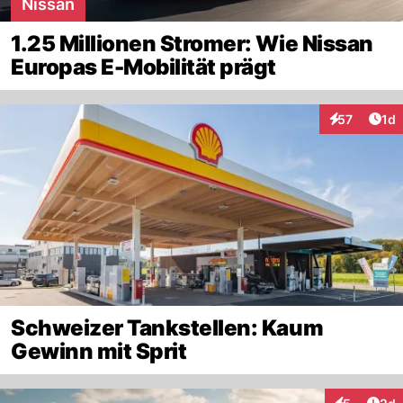
Nissan
1.25 Millionen Stromer: Wie Nissan
Europas E-Mobilität prägt
Art
57
1d
Interaktione
Schweizer Tankstellen: Kaum
Gewinn mit Sprit
Arti