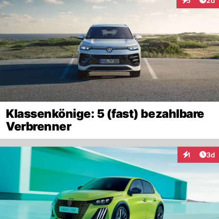
5
2d
Interaktion
Klassenkönige: 5 (fast) bezahlbare
Verbrenner
Arti
1
3d
Interaktion