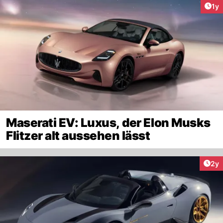
Art
1y
Maserati EV: Luxus, der Elon Musks
Flitzer alt aussehen lässt
Arti
2y