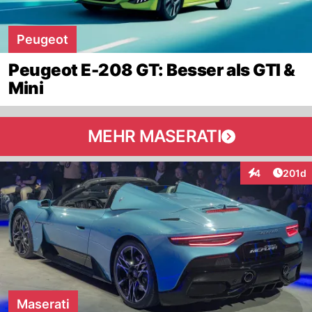
Peugeot
Peugeot E-208 GT: Besser als GTI &
Mini
MEHR MASERATI
Artike
4
201d
Interaktionen
Maserati