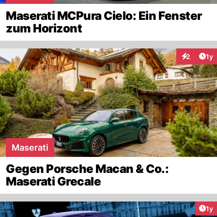
Maserati MCPura Cielo: Ein Fenster
zum Horizont
Art
2
1y
Interaktion
Maserati
Gegen Porsche Macan & Co.:
Maserati Grecale
Art
1y