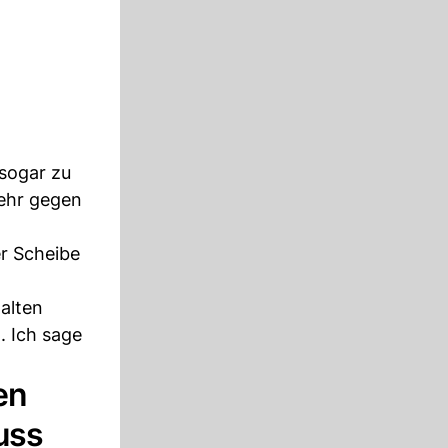
sogar zu
mehr gegen
r Scheibe
alten
. Ich sage
en
uss