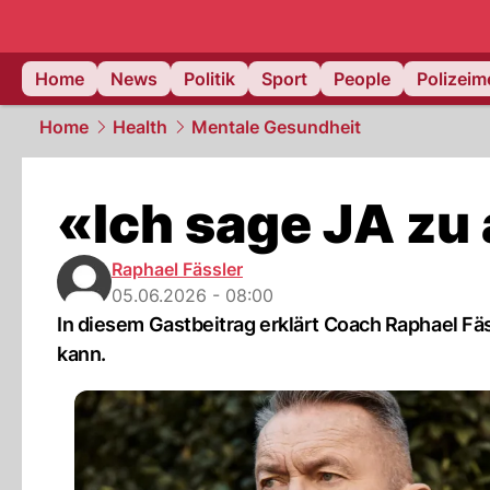
Home
News
Politik
Sport
People
Polizei
Home
Health
Mentale Gesundheit
«Ich sage JA zu 
Raphael Fässler
05.06.2026 - 08:00
In diesem Gastbeitrag erklärt Coach Raphael Fä
kann.