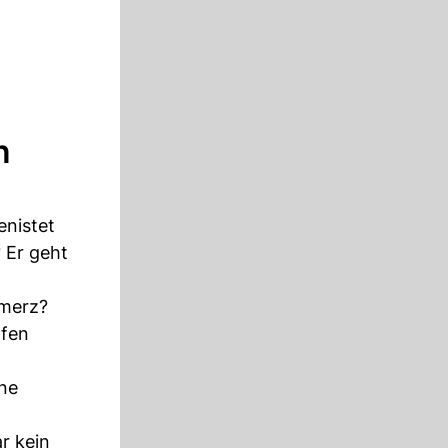
n
enistet
 Er geht
hmerz?
pfen
ine
r kein