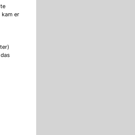
tte
, kam er
ter)
 das