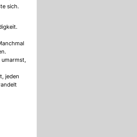
te sich.
igkeit.
. Manchmal
en.
u umarmst,
t, jeden
wandelt