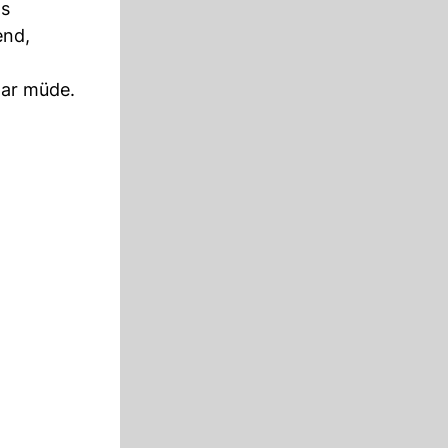
ns
end,
.
war müde.