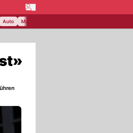
Auto
Matchcenter
Videos
Nau Plus
Lifestyle
ist»
führen