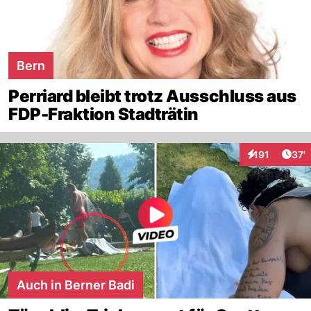
Bern
Perriard bleibt trotz Ausschluss aus
FDP-Fraktion Stadträtin
Arti
191
37'
Interaktionen
Auch in Berner Badi