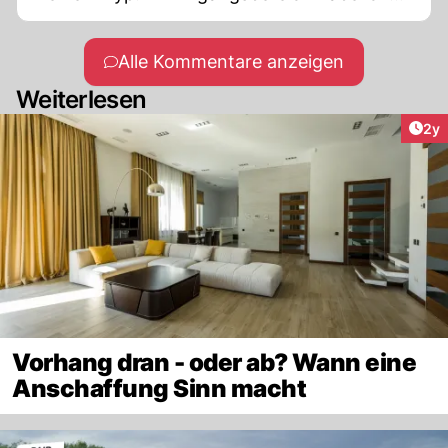
einen Haufen Klamotten deponiert, denn
beim Ausgang und am Arbeitsplatz wird FKK
Alle Kommentare anzeigen
nicht von allen toleriert.
Weiterlesen
Arti
2y
Vorhang dran - oder ab? Wann eine
Anschaffung Sinn macht