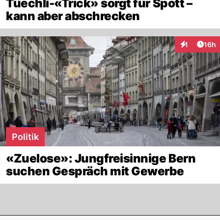
Tüechli-«Trick» sorgt für Spott –
kann aber abschrecken
Artik
1
16h
Interaktione
Politik
«Zuelose»: Jungfreisinnige Bern
suchen Gespräch mit Gewerbe