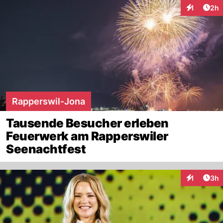
Arti
1
2h
Interaktion
Rapperswil-Jona
Tausende Besucher erleben
Feuerwerk am Rapperswiler
Seenachtfest
Arti
1
3h
Interaktion