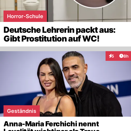
Horror-Schule
Deutsche Lehrerin packt aus:
Gibt Prostitution auf WC!
Arti
5
8h
Interaktion
Geständnis
Anna-Maria Ferchichi nennt