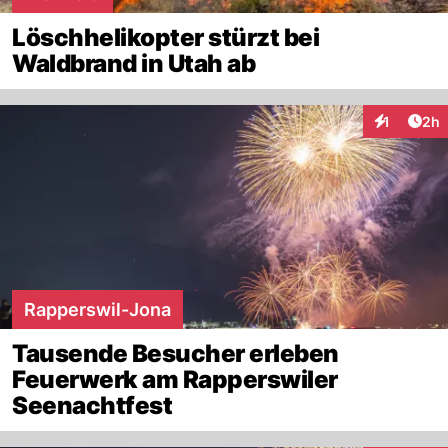
Löschhelikopter stürzt bei
Waldbrand in Utah ab
Arti
1
2h
Interaktion
Rapperswil-Jona
Tausende Besucher erleben
Feuerwerk am Rapperswiler
Seenachtfest