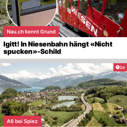
Nau.ch kennt Grund
Igitt! In Niesenbahn hängt «Nicht
spucken»-Schild
Arti
2d
A6 bei Spiez