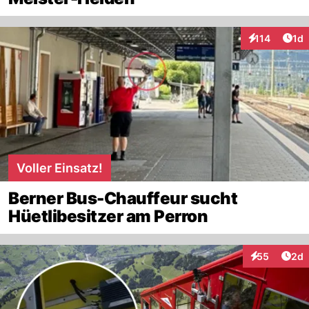
Art
114
1d
Interaktionen
Voller Einsatz!
Berner Bus-Chauffeur sucht
Hüetlibesitzer am Perron
Arti
55
2d
Interaktionen