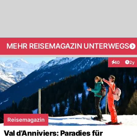
MEHR REISEMAGAZIN UNTERWEGS
Arti
40
2y
Interaktionen
Reisemagazin
Val d’Anniviers: Paradies für