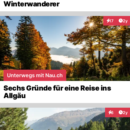
Winterwanderer
Arti
17
2y
Interaktione
Unterwegs mit Nau.ch
Sechs Gründe für eine Reise ins
Allgäu
Arti
6
2y
Interaktion