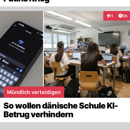
Arti
11
5h
Interaktione
Mündlich verteidigen
So wollen dänische Schule KI-
Betrug verhindern