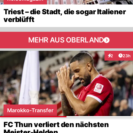
Triest – die Stadt, die sogar Italiener
verblüfft
MEHR AUS OBERLAND
Artik
2
23h
Interaktionen
Marokko-Transfer
FC Thun verliert den nächsten
Meister-Helden