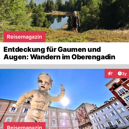
Reisemagazin
Entdeckung für Gaumen und
Augen: Wandern im Oberengadin
Arti
7
3y
Interaktion
Reisemagazin