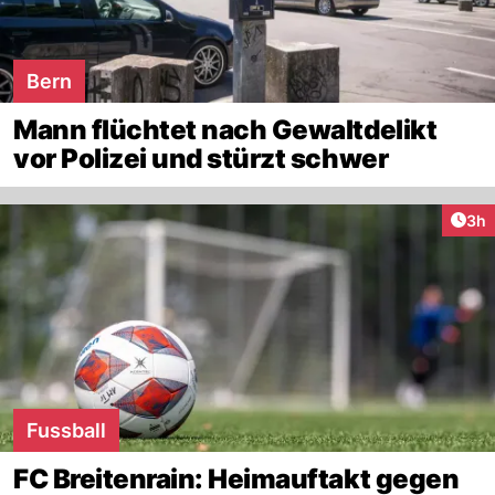
Bern
Mann flüchtet nach Gewaltdelikt
vor Polizei und stürzt schwer
Arti
3h
Fussball
FC Breitenrain: Heimauftakt gegen