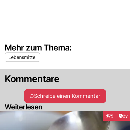
Mehr zum Thema:
Lebensmittel
Kommentare
Schreibe einen Kommentar
Weiterlesen
Arti
75
2y
Interaktione