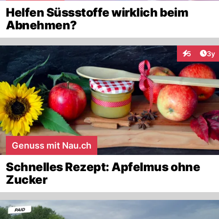
Helfen Süssstoffe wirklich beim
Abnehmen?
Arti
5
3y
Interaktion
Genuss mit Nau.ch
Schnelles Rezept: Apfelmus ohne
Zucker