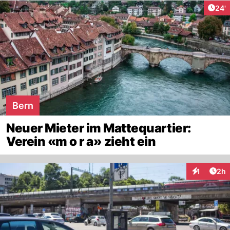
Arti
24'
Bern
Neuer Mieter im Mattequartier:
Verein «m o r a» zieht ein
Arti
1
2h
Interaktion