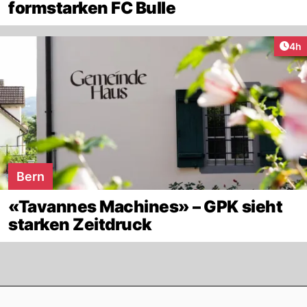
formstarken FC Bulle
Arti
4h
Bern
«Tavannes Machines» – GPK sieht
starken Zeitdruck
Footer