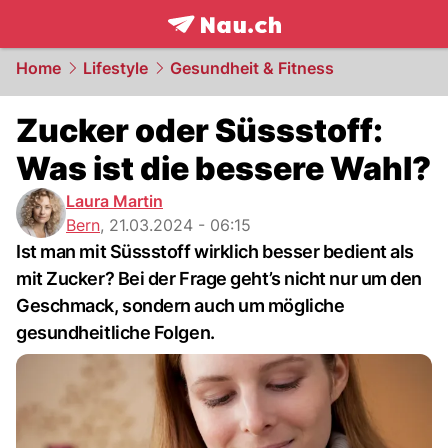
frontpage.
NAU.ch
Home
Lifestyle
Gesundheit & Fitness
Zucker oder Süssstoff:
Was ist die bessere Wahl?
Laura Martin
Bern
,
21.03.2024 - 06:15
Ist man mit Süssstoff wirklich besser bedient als
mit Zucker? Bei der Frage geht’s nicht nur um den
Geschmack, sondern auch um mögliche
gesundheitliche Folgen.