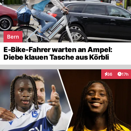
Bern
E-Bike-Fahrer warten an Ampel:
Diebe klauen Tasche aus Körbli
Artik
36
17h
Interaktionen