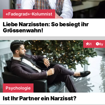
«Fadegrad»-Kolumnist
Liebe Narzissten: So besiegt ihr
Grössenwahn!
Arti
51
6y
Interaktione
Psychologie
Ist Ihr Partner ein Narzisst?