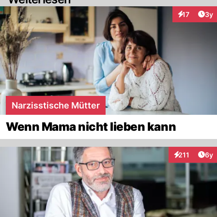
Arti
17
3y
Interaktione
Narzisstische Mütter
Wenn Mama nicht lieben kann
Arti
211
6y
Interaktionen