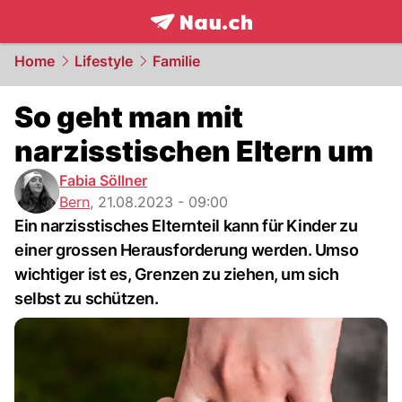
frontpage.
NAU.ch
Home
Lifestyle
Familie
So geht man mit
narzisstischen Eltern um
Fabia Söllner
Bern
,
21.08.2023 - 09:00
Ein narzisstisches Elternteil kann für Kinder zu
einer grossen Herausforderung werden. Umso
wichtiger ist es, Grenzen zu ziehen, um sich
selbst zu schützen.