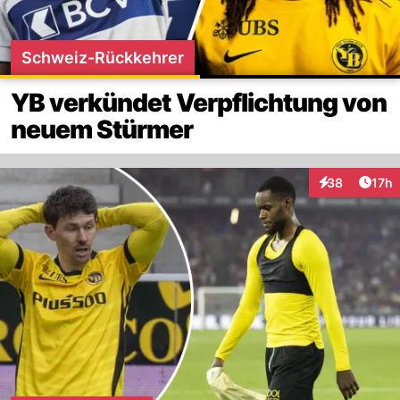
Schweiz-Rückkehrer
YB verkündet Verpflichtung von
neuem Stürmer
Artik
38
17h
Interaktionen