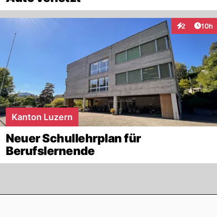
Artik
2
10h
Interaktione
Kanton Luzern
Neuer Schullehrplan für
Berufslernende
Footer