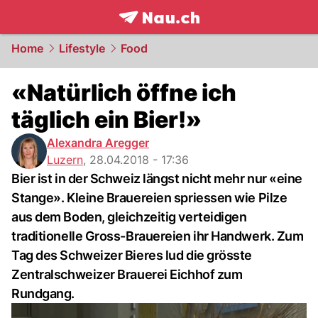
frontpage.
NAU.ch
Home
Lifestyle
Food
«Natürlich öffne ich
täglich ein Bier!»
Alexandra Aregger
Luzern
,
28.04.2018 - 17:36
Bier ist in der Schweiz längst nicht mehr nur «eine
Stange». Kleine Brauereien spriessen wie Pilze
aus dem Boden, gleichzeitig verteidigen
traditionelle Gross-Brauereien ihr Handwerk. Zum
Tag des Schweizer Bieres lud die grösste
Zentralschweizer Brauerei Eichhof zum
Rundgang.