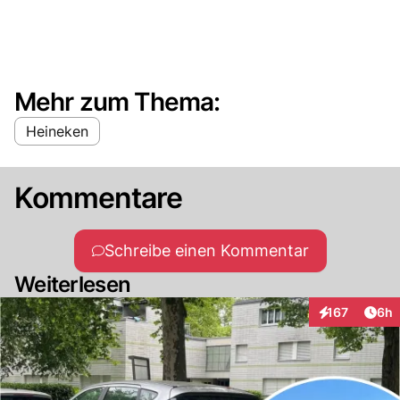
Mehr zum Thema:
Heineken
Kommentare
Schreibe einen Kommentar
Weiterlesen
Arti
167
6h
Interaktionen