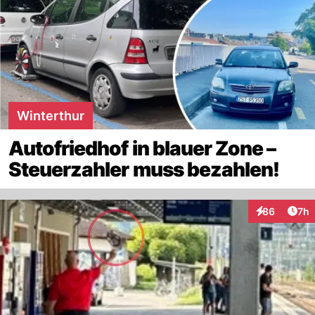
Winterthur
Autofriedhof in blauer Zone –
Steuerzahler muss bezahlen!
Arti
86
7h
Interaktionen