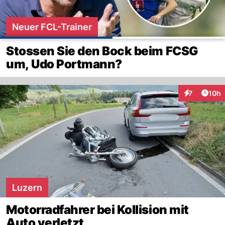
Neuer FCL-Trainer
Stossen Sie den Bock beim FCSG
um, Udo Portmann?
Artik
7
10h
Interaktione
Luzern
Motorradfahrer bei Kollision mit
Auto verletzt