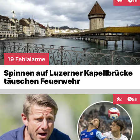
Art
5
1h
Interaktion
19 Fehlalarme
Spinnen auf Luzerner Kapellbrücke
täuschen Feuerwehr
Arti
2
8h
Interaktion