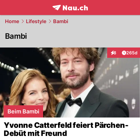
frontpage.
NAU.ch
Home
Lifestyle
Bambi
Bambi
Artikel
8
265d
Interaktionen
Beim Bambi
Yvonne Catterfeld feiert Pärchen-
Debüt mit Freund