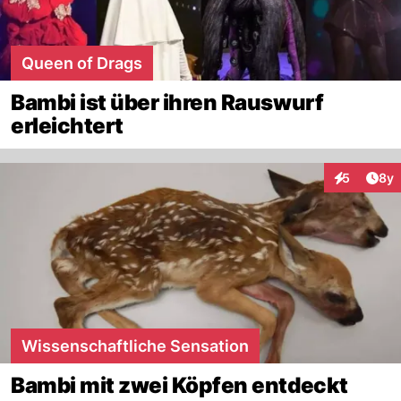
Queen of Drags
Bambi ist über ihren Rauswurf
erleichtert
Arti
5
8y
Interaktion
Wissenschaftliche Sensation
Bambi mit zwei Köpfen entdeckt