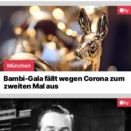
Arti
5y
München
Bambi-Gala fällt wegen Corona zum
zweiten Mal aus
Arti
5y