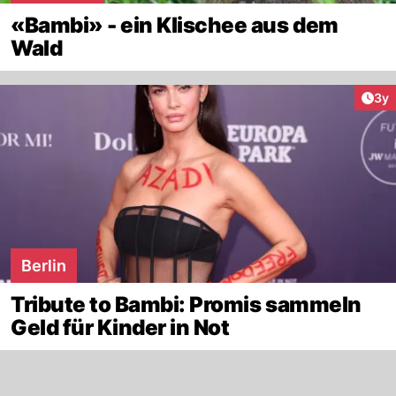
«Bambi» - ein Klischee aus dem
Wald
Arti
3y
Berlin
Tribute to Bambi: Promis sammeln
Geld für Kinder in Not