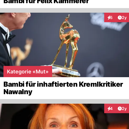
Bambi für Felix Kammerer
Arti
5
2y
Interaktion
Kategorie «Mut»
Bambi für inhaftierten Kremlkritiker
Nawalny
Arti
4
2y
Interaktion