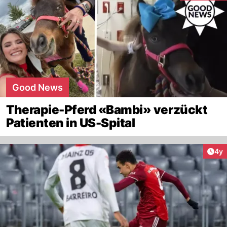
Good News
Therapie-Pferd «Bambi» verzückt
Patienten in US-Spital
Arti
4y