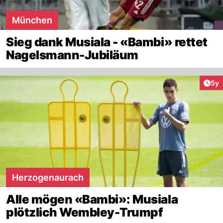
München
Sieg dank Musiala - «Bambi» rettet
Nagelsmann-Jubiläum
Arti
5y
Herzogenaurach
Alle mögen «Bambi»: Musiala
plötzlich Wembley-Trumpf