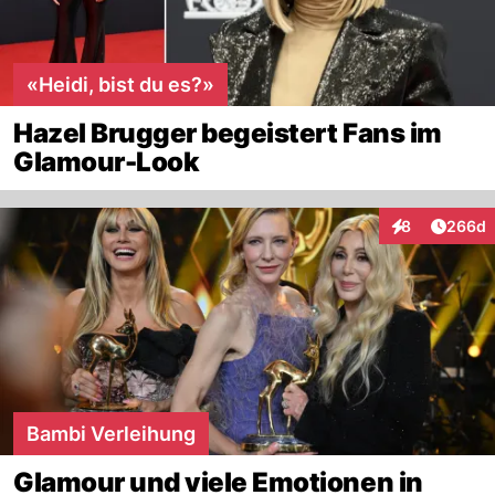
«Heidi, bist du es?»
Hazel Brugger begeistert Fans im
Glamour-Look
Artikel
8
266d
Interaktionen
Bambi Verleihung
Glamour und viele Emotionen in