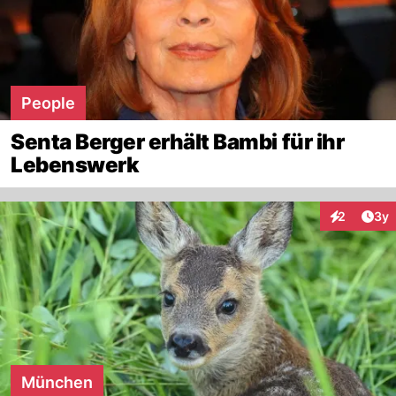
People
Senta Berger erhält Bambi für ihr
Lebenswerk
Arti
2
3y
Interaktion
München