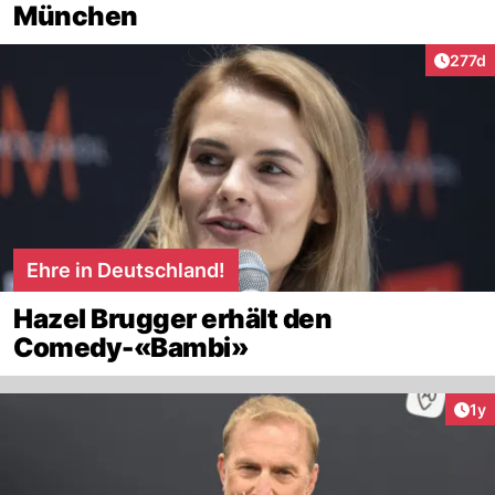
München
Artike
277d
Ehre in Deutschland!
Hazel Brugger erhält den
Comedy-«Bambi»
Art
1y