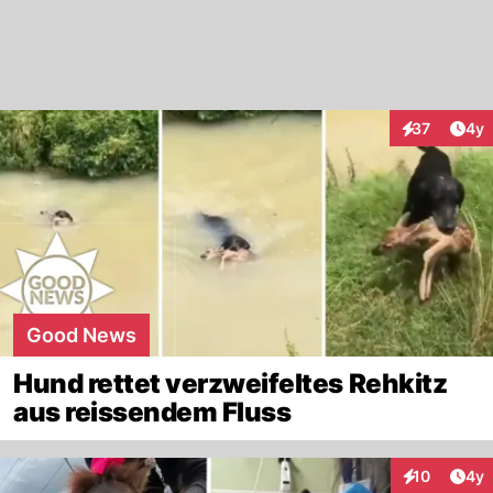
Arti
37
4y
Interaktione
Good News
Hund rettet verzweifeltes Rehkitz
aus reissendem Fluss
Arti
10
4y
Interaktione