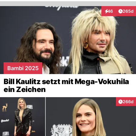
Artikel
46
265d
Interaktionen
Bambi 2025
Bill Kaulitz setzt mit Mega-Vokuhila
ein Zeichen
Artikel
266d