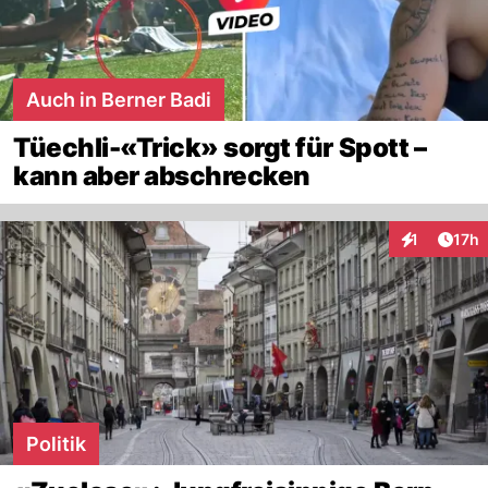
Auch in Berner Badi
Tüechli-«Trick» sorgt für Spott –
kann aber abschrecken
Artik
1
17h
Interaktione
Politik