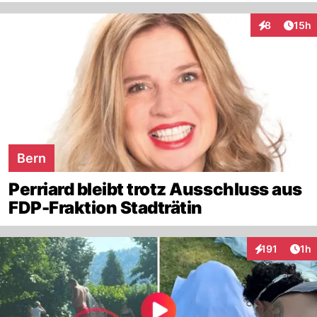
Artik
8
15h
Interaktione
Bern
Perriard bleibt trotz Ausschluss aus
FDP-Fraktion Stadträtin
Art
191
1h
Interaktionen