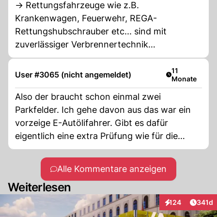
-> Rettungsfahrzeuge wie z.B.
Krankenwagen, Feuerwehr, REGA-
Rettungshubschrauber etc... sind mit
zuverlässiger Verbrennertechnik
ausgestattet, und das hat seinen Grund,
Batteriespielzeuge haben dort nichts zu
Artikel veröffe
11
User #3065 (nicht angemeldet)
Monate
suchen. /// Wenn ein Stromerfahrer mal einen
Rettungswagen braucht weil er verletzt ist,
Also der braucht schon einmal zwei
fragt er als allererstes: Fährt dieser
Parkfelder. Ich gehe davon aus das war ein
Krankenwagen auch wirklich elektrisch?,
vorzeige E-Autölifahrer. Gibt es dafür
sonst werde ich nicht mitfahren und bleibe
eigentlich eine extra Prüfung wie für die
lieber hier liegen, ich bin ja nicht blöd, ich bin
Automatenfahrer?
ein E-Fahrer.
Alle Kommentare anzeigen
Weiterlesen
Artike
124
341d
Interaktionen