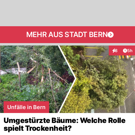
MEHR AUS STADT BERN
Arti
8
5h
Interaktion
Unfälle in Bern
Umgestürzte Bäume: Welche Rolle
spielt Trockenheit?