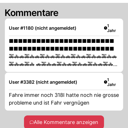
Kommentare
Artikel ver
1
User #1180 (nicht angemeldet)
Jahr
■■■■■■■■■■■■■■■■■■■■■■■
■■■■■■■■■■■■■■■■■■■■■■■
🚕🚓🚗🚕🚓🚗🚕🚓🚗🚕🚓🚗🚕🚓🚗🚕🚓🚗🚕🚓🚗
🚕🚓🚗🚕🚓 🚗🚕🚓🚗🚕🚓🚗🚕🚓🚗🚕🚓🚗🚕🚓🚗
🚕🚓🚗🚕🚓🚗🚕🚓🚗🚕 🚕🚓🚗🚕🚓🚗🚕🚓🚗🚕🚓
🚗🚕🚓🚗🚕🚓🚗 😎 Ich besass schon sehr viele
Artikel ver
1
User #3382 (nicht angemeldet)
Jahr
Autos in meinem Leben, aber das dämlichste
war ein E-Auto welches ich nur mit sehr viel
Fahre immer noch 318I hatte noch nie grosse
Mühe und viel Verlust loswerden konnte. 🚕🚓
probleme und ist Fahr vergnügen
🚗🚕🚓🚗🚕🚓🚗🚕🚓🚗🚕🚓🚗🚕🚓🚗🚕🚓🚗🚕🚓
🚗🚕🚓 🚗🚕🚓🚗🚕🚓🚗🚕🚓🚗🚕🚓🚗🚕🚓🚗🚕🚓
Alle Kommentare anzeigen
🚗🚕🚓🚗🚕🚓🚗🚕 🚕🚓🚗🚕🚓🚗🚕🚓🚗🚕🚓🚗🚕