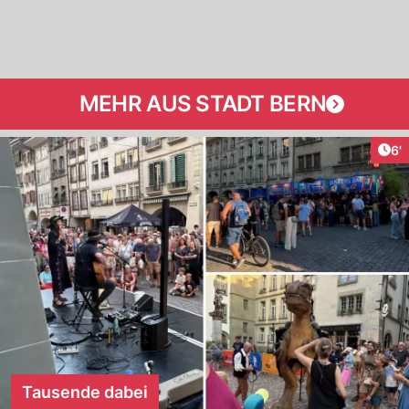
MEHR AUS STADT BERN
Art
6'
Tausende dabei