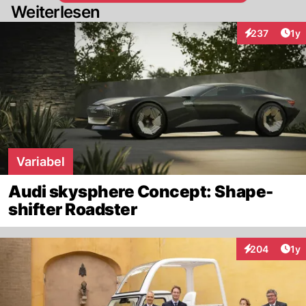
Weiterlesen
🚓🚗🚕🚓🚗
■■■■■■■■■■■■■■■■■■■■■■■
Art
237
1y
Interaktionen
■■■■■■■■■■■■■■■■■■■■■■■
Variabel
Audi skysphere Concept: Shape-
shifter Roadster
Art
204
1y
Interaktionen