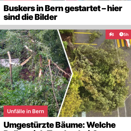
Buskers in Bern gestartet – hier
sind die Bilder
Arti
8
5h
Interaktion
Unfälle in Bern
Umgestürzte Bäume: Welche