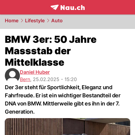
frontpage.
NAU.ch
Home
Lifestyle
Auto
BMW 3er: 50 Jahre
Massstab der
Mittelklasse
Daniel Huber
Bern
,
25.02.2025 - 15:20
Der 3er steht für Sportlichkeit, Eleganz und
Fahrfreude. Er ist ein wichtiger Bestandteil der
DNA von BMW. Mittlerweile gibt es ihn in der 7.
Generation.