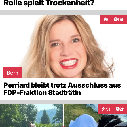
Rolle spielt Trockenheit?
Artik
8
15h
Interaktione
Bern
Perriard bleibt trotz Ausschluss aus
FDP-Fraktion Stadträtin
Arti
191
2h
Interaktionen