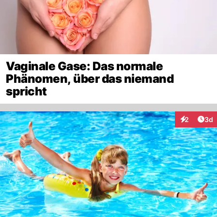
Vaginale Gase: Das normale
Phänomen, über das niemand
spricht
Arti
2
3d
Interaktion