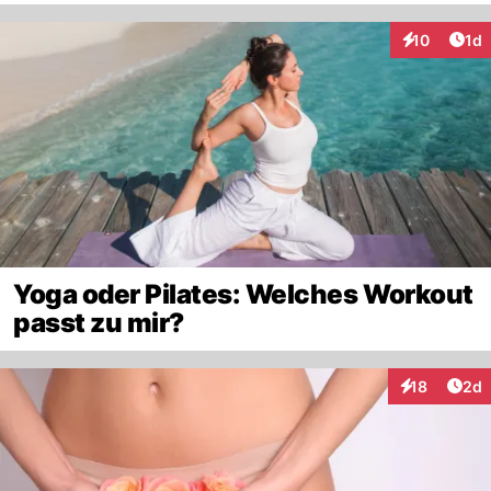
Art
10
1d
Interaktione
Yoga oder Pilates: Welches Workout
passt zu mir?
Arti
18
2d
Interaktione