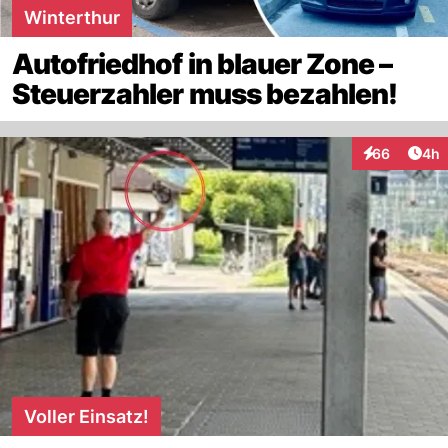
Winterthur
Autofriedhof in blauer Zone –
Steuerzahler muss bezahlen!
Arti
66
4h
Interaktionen
Voller Einsatz!