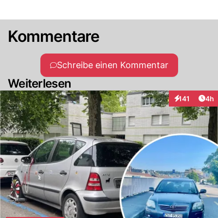
Kommentare
Schreibe einen Kommentar
Weiterlesen
Arti
141
4h
Interaktionen