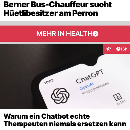
Berner Bus-Chauffeur sucht
Hüetlibesitzer am Perron
MEHR IN HEALTH
Artik
7
16h
Interaktione
Warum ein Chatbot echte
Therapeuten niemals ersetzen kann