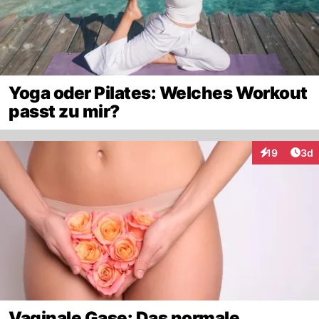
Yoga oder Pilates: Welches Workout
passt zu mir?
Arti
19
3d
Interaktione
Vaginale Gase: Das normale