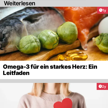
Weiterlesen
Art
1y
Omega-3 für ein starkes Herz: Ein
Leitfaden
Arti
2y