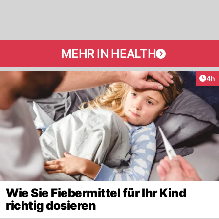
MEHR IN HEALTH
Arti
4h
Wie Sie Fiebermittel für Ihr Kind
richtig dosieren