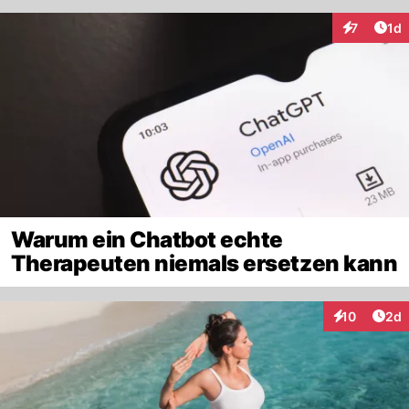
Art
7
1d
Interaktion
Warum ein Chatbot echte
Therapeuten niemals ersetzen kann
Arti
10
2d
Interaktione