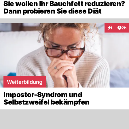
Sie wollen Ihr Bauchfett reduzieren?
Dann probieren Sie diese Diät
Arti
1
2h
Interaktion
Weiterbildung
Impostor-Syndrom und
Selbstzweifel bekämpfen