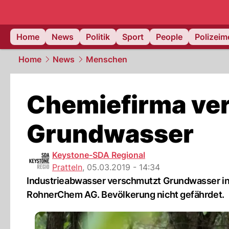
Home
News
Politik
Sport
People
Polizei
Home
News
Menschen
Chemiefirma ve
Grundwasser
Keystone-SDA Regional
Pratteln
,
05.03.2019 - 14:34
Industrieabwasser verschmutzt Grundwasser in 
RohnerChem AG. Bevölkerung nicht gefährdet.