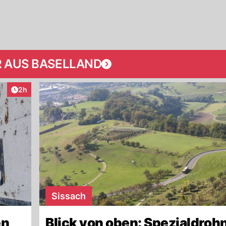
 AUS BASELLAND
Artikel veröffentlicht:
2h
Sissach
en
Blick von oben: Spezialdroh