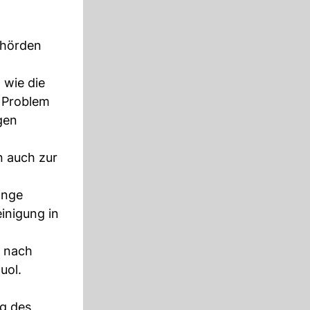
ehörden
 wie die
s Problem
gen
n auch zur
ange
inigung in
e nach
uol.
g des