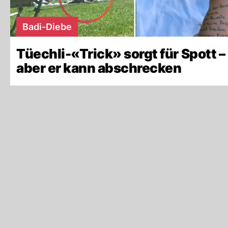
Badi-Diebe
Tüechli-«Trick» sorgt für Spott –
aber er kann abschrecken