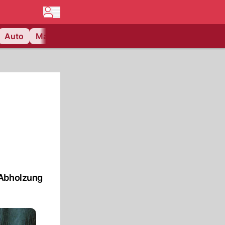
Auto
Matchcenter
Videos
Nau Plus
Lifestyle
-Abholzung