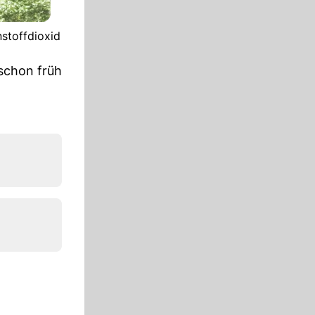
stoffdioxid
schon früh