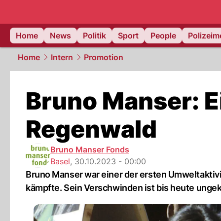
Home
News
Politik
Sport
People
Polizei
Home
Intern
Promotion
Bruno Manser: E
Regenwald
Bruno Manser Fonds
Basel
,
30.10.2023 - 00:00
Bruno Manser war einer der ersten Umweltaktiv
kämpfte. Sein Verschwinden ist bis heute ungek