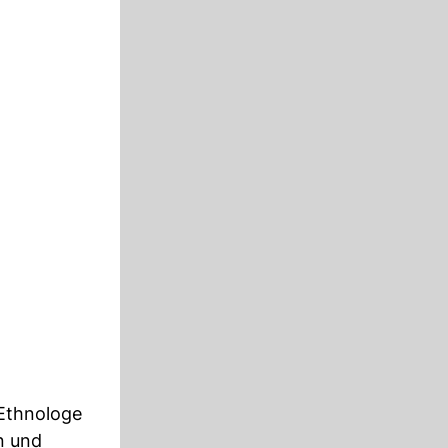
 Ethnologe
n und