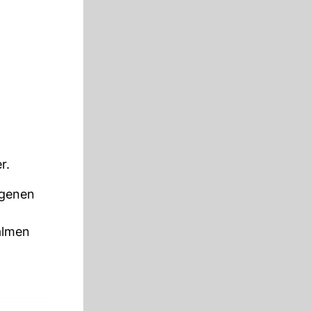
r.
ngenen
almen