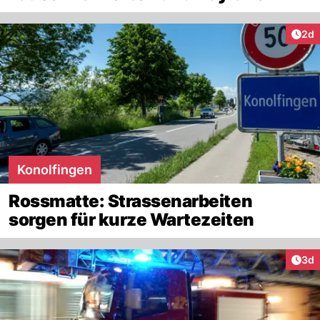
Arti
2d
Konolfingen
Rossmatte: Strassenarbeiten
sorgen für kurze Wartezeiten
Arti
3d