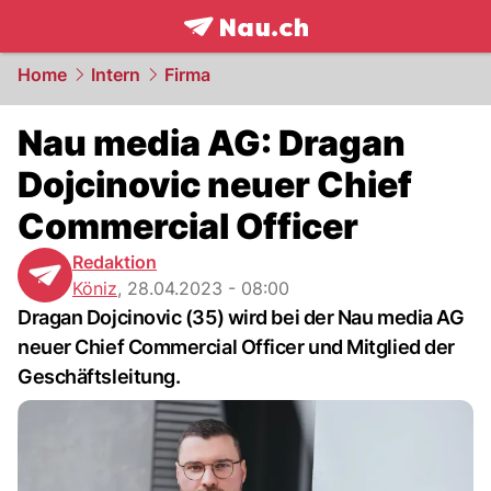
frontpage.
NAU.ch
Home
Intern
Firma
Nau media AG: Dragan
Dojcinovic neuer Chief
Commercial Officer
Redaktion
Köniz
,
28.04.2023 - 08:00
Dragan Dojcinovic (35) wird bei der Nau media AG
neuer Chief Commercial Officer und Mitglied der
Geschäftsleitung.