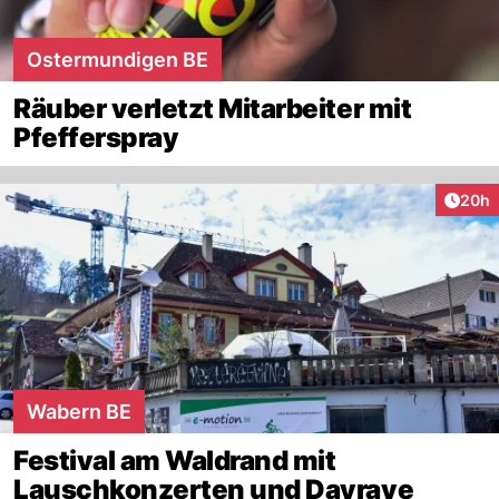
Ostermundigen BE
Räuber verletzt Mitarbeiter mit
Pfefferspray
Artik
20h
Wabern BE
Festival am Waldrand mit
Lauschkonzerten und Dayrave