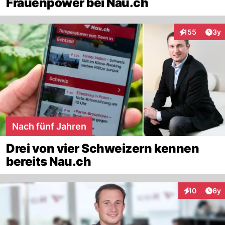
Frauenpower bei Nau.ch
Arti
155
3y
Interaktionen
Nach fünf Jahren
Drei von vier Schweizern kennen
bereits Nau.ch
Arti
10
6y
Interaktione