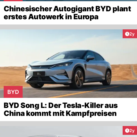
Chinesischer Autogigant BYD plant
erstes Autowerk in Europa
Arti
2y
BYD
BYD Song L: Der Tesla-Killer aus
China kommt mit Kampfpreisen
Arti
2y