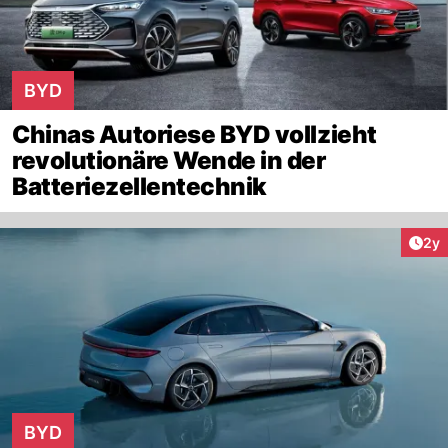
BYD
Chinas Autoriese BYD vollzieht
revolutionäre Wende in der
Batteriezellentechnik
Arti
2y
BYD