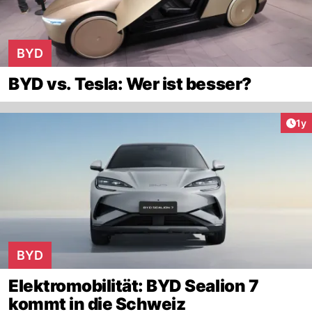
BYD
BYD vs. Tesla: Wer ist besser?
Art
1y
BYD
Elektromobilität: BYD Sealion 7
kommt in die Schweiz