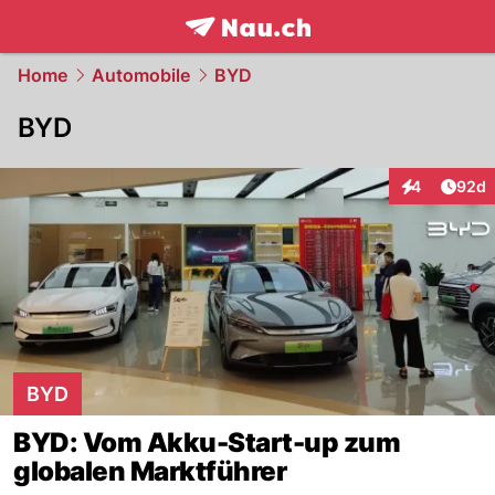
frontpage.
NAU.ch
Home
Automobile
BYD
BYD
Artik
4
92d
Interaktionen
BYD
BYD: Vom Akku-Start-up zum
globalen Marktführer