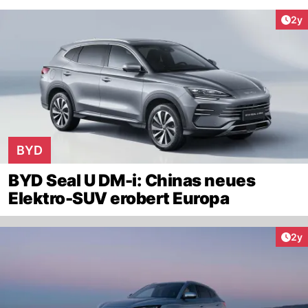
Arti
2y
BYD
BYD Seal U DM-i: Chinas neues
Elektro-SUV erobert Europa
Arti
2y