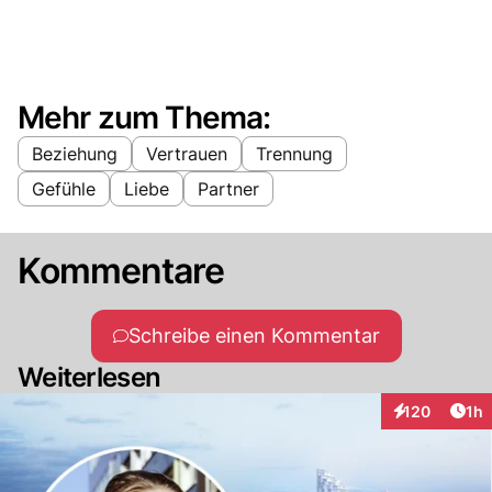
Mehr zum Thema:
Beziehung
Vertrauen
Trennung
Gefühle
Liebe
Partner
Kommentare
Schreibe einen Kommentar
Weiterlesen
Art
120
1h
Interaktionen