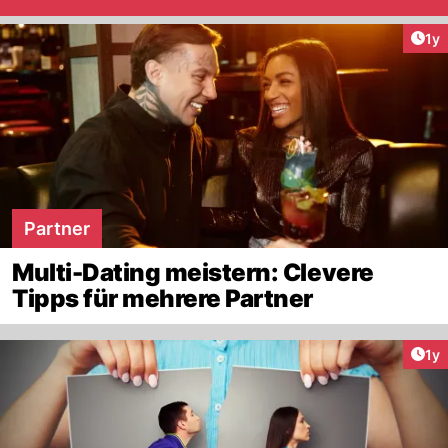
Art
1y
Partner
Multi-Dating meistern: Clevere
Tipps für mehrere Partner
Art
1y