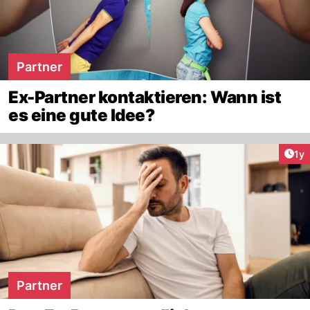
Partner
Ex-Partner kontaktieren: Wann ist
es eine gute Idee?
Art
1y
Partner