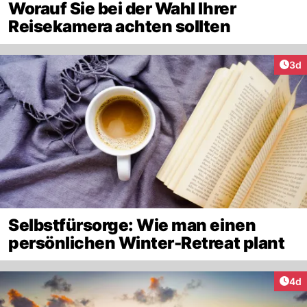
Worauf Sie bei der Wahl Ihrer
Reisekamera achten sollten
Arti
3d
Selbstfürsorge: Wie man einen
persönlichen Winter-Retreat plant
Arti
4d