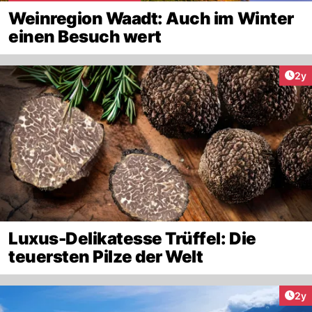
Weinregion Waadt: Auch im Winter
einen Besuch wert
Arti
2y
Luxus-Delikatesse Trüffel: Die
teuersten Pilze der Welt
Arti
2y