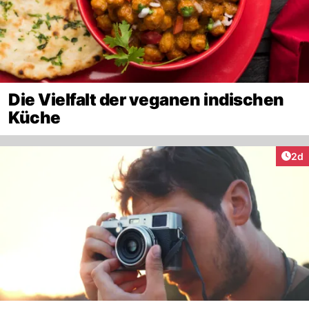
Die Vielfalt der veganen indischen
Küche
Arti
2d