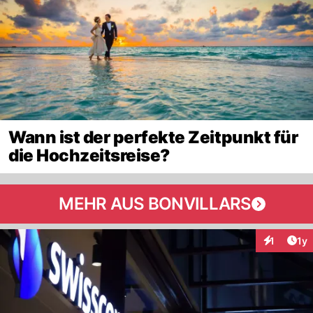
Wann ist der perfekte Zeitpunkt für
die Hochzeitsreise?
MEHR AUS BONVILLARS
Art
1
1y
Interaktion