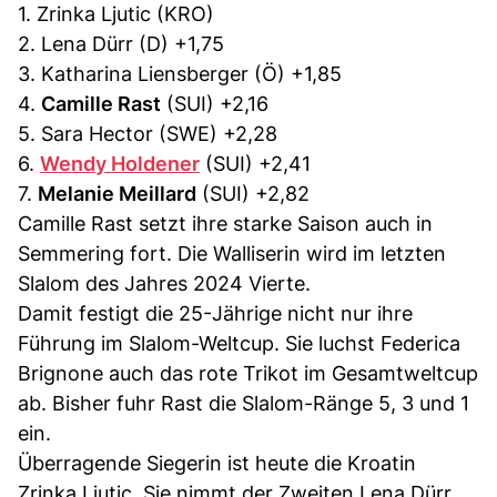
1. Zrinka Ljutic (KRO)
2. Lena Dürr (D) +1,75
3. Katharina Liensberger (Ö) +1,85
4.
Camille Rast
(SUI) +2,16
5. Sara Hector (SWE) +2,28
6.
Wendy Holdener
(SUI) +2,41
7.
Melanie Meillard
(SUI) +2,82
Camille Rast setzt ihre starke Saison auch in
Semmering fort. Die Walliserin wird im letzten
Slalom des Jahres 2024 Vierte.
Damit festigt die 25-Jährige nicht nur ihre
Führung im Slalom-Weltcup. Sie luchst Federica
Brignone auch das rote Trikot im Gesamtweltcup
ab. Bisher fuhr Rast die Slalom-Ränge 5, 3 und 1
ein.
Überragende Siegerin ist heute die Kroatin
Zrinka Ljutic. Sie nimmt der Zweiten Lena Dürr