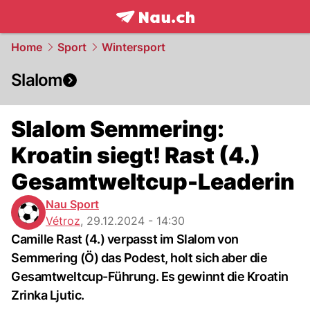
frontpage.
NAU.ch
Home
Sport
Wintersport
Slalom
Slalom Semmering:
Kroatin siegt! Rast (4.)
Gesamtweltcup-Leaderin
Nau Sport
Vétroz
,
29.12.2024 - 14:30
Camille Rast (4.) verpasst im Slalom von
Semmering (Ö) das Podest, holt sich aber die
Gesamtweltcup-Führung. Es gewinnt die Kroatin
Zrinka Ljutic.