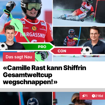
Das sagt Nau
«Camille Rast kann Shiffrin
Gesamtweltcup
wegschnappen!»
Artike
71
216d
Interaktionen