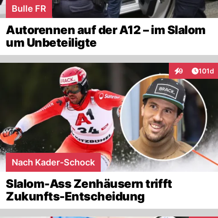
Bulle FR
Autorennen auf der A12 – im Slalom
um Unbeteiligte
Artike
9
101d
Interaktionen
Nach Kader-Schock
Slalom-Ass Zenhäusern trifft
Zukunfts-Entscheidung