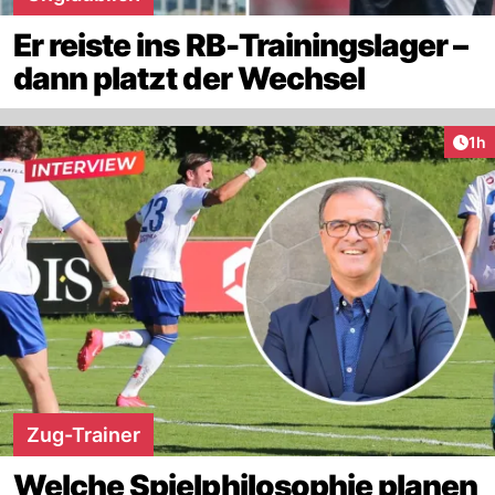
Er reiste ins RB-Trainingslager –
dann platzt der Wechsel
Art
1h
Zug-Trainer
Welche Spielphilosophie planen