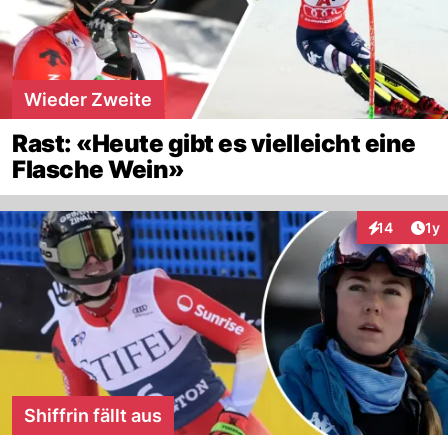
Wieder Zweite
Rast: «Heute gibt es vielleicht eine
Flasche Wein»
Art
14
1y
Interaktione
Shiffrin fällt aus