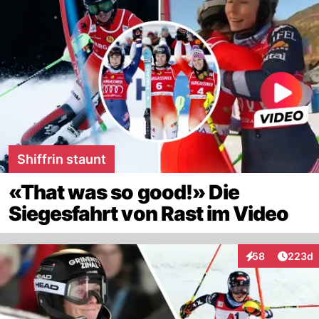
Shiffrin staunt
«That was so good!» Die
Siegesfahrt von Rast im Video
Artikel
58
223d
Interaktionen