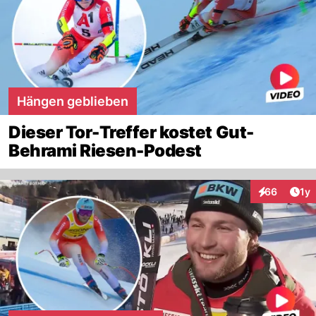
Hängen geblieben
Dieser Tor-Treffer kostet Gut-
Behrami Riesen-Podest
Art
66
1y
Interaktione