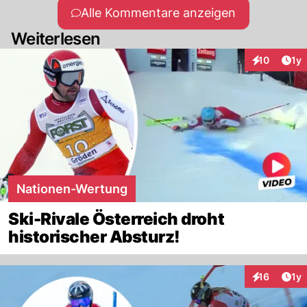
Alle Kommentare anzeigen
Weiterlesen
Art
10
1y
Interaktione
Nationen-Wertung
Ski-Rivale Österreich droht
historischer Absturz!
Art
16
1y
Interaktione