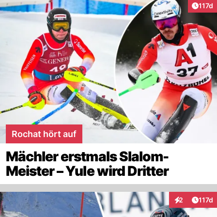
Artike
117d
Rochat hört auf
Mächler erstmals Slalom-
Meister – Yule wird Dritter
Artike
2
117d
Interaktionen