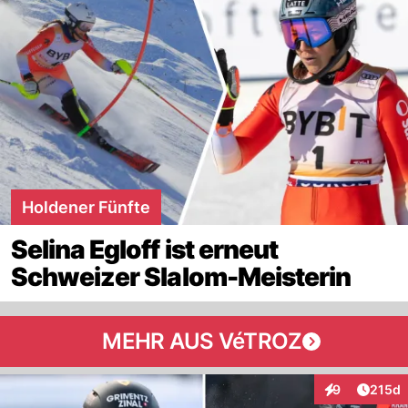
Holdener Fünfte
Selina Egloff ist erneut
Schweizer Slalom-Meisterin
MEHR AUS VéTROZ
Artike
9
215d
Interaktionen