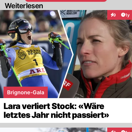
Weiterlesen
Art
9
1y
Interaktion
Brignone-Gala
Lara verliert Stock: «Wäre
letztes Jahr nicht passiert»