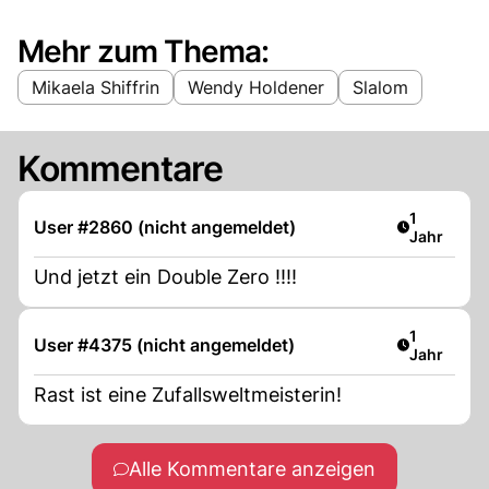
Mehr zum Thema:
Mikaela Shiffrin
Wendy Holdener
Slalom
Kommentare
Artikel ver
1
User #2860 (nicht angemeldet)
Jahr
Und jetzt ein Double Zero !!!!
Artikel ver
1
User #4375 (nicht angemeldet)
Jahr
Rast ist eine Zufallsweltmeisterin!
Alle Kommentare anzeigen