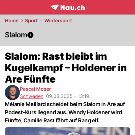
frontpage.
NAU.ch
Home
Sport
Wintersport
Slalom
Slalom: Rast bleibt im
Kugelkampf – Holdener in
Are Fünfte
Pascal Moser
Schweden
,
09.03.2025 - 13:19
Mélanie Meillard scheidet beim Slalom in Are auf
Podest-Kurs liegend aus. Wendy Holdener wird
Fünfte, Camille Rast fährt auf Rang elf.