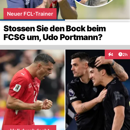
Neuer FCL-Trainer
Stossen Sie den Bock beim
FCSG um, Udo Portmann?
Arti
4
2h
Interaktion