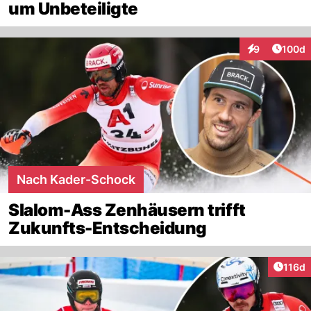
um Unbeteiligte
Artike
9
100d
Interaktionen
Nach Kader-Schock
Slalom-Ass Zenhäusern trifft
Zukunfts-Entscheidung
Artike
116d