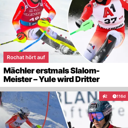
Rochat hört auf
Mächler erstmals Slalom-
Meister – Yule wird Dritter
Artike
2
116d
Interaktionen