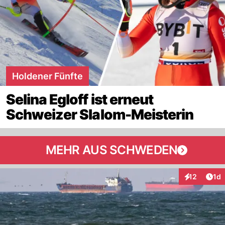
Holdener Fünfte
Selina Egloff ist erneut
Schweizer Slalom-Meisterin
MEHR AUS SCHWEDEN
Art
12
1d
Interaktione