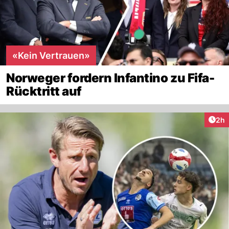
«Kein Vertrauen»
Norweger fordern Infantino zu Fifa-
Rücktritt auf
Arti
2h