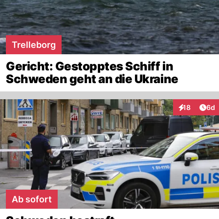
Trelleborg
Gericht: Gestopptes Schiff in
Schweden geht an die Ukraine
Arti
18
6d
Interaktione
Ab sofort