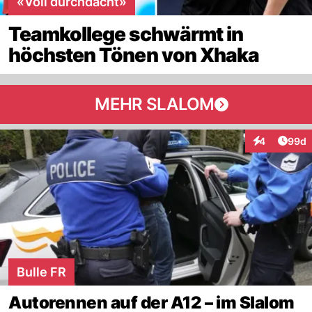
«Voll durchdacht»
Teamkollege schwärmt in
höchsten Tönen von Xhaka
MEHR SLALOM
Artik
4
99d
Interaktionen
Bulle FR
Autorennen auf der A12 – im Slalom