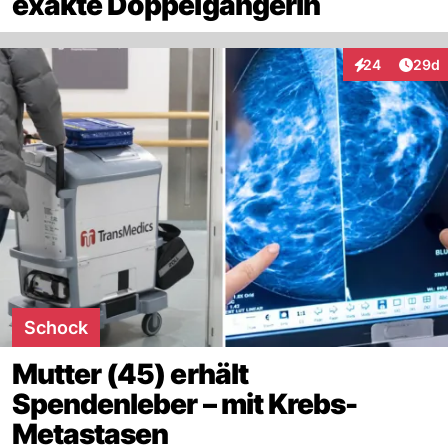
exakte Doppelgängerin
Artik
24
29d
Interaktionen
Schock
Mutter (45) erhält
Spendenleber – mit Krebs-
Metastasen