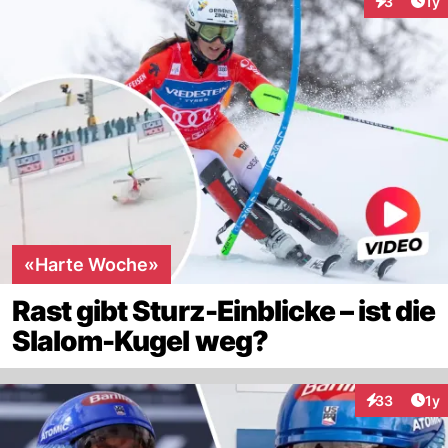
Art
3
1y
Interaktion
«Harte Woche»
Rast gibt Sturz-Einblicke – ist die
Slalom-Kugel weg?
Art
33
1y
Interaktione