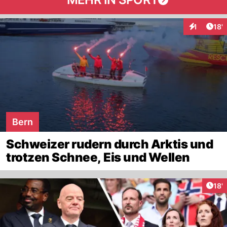
Arti
1
18'
Interaktion
Bern
Schweizer rudern durch Arktis und
trotzen Schnee, Eis und Wellen
Arti
18'