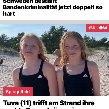
Schweden bestraft
Bandenkriminalität jetzt doppelt so
hart
Arti
35
8d
Interaktionen
Spiegelbild
Tuva (11) trifft am Strand ihre