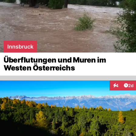
Innsbruck
Überflutungen und Muren im
Westen Österreichs
Arti
4
2d
Interaktion