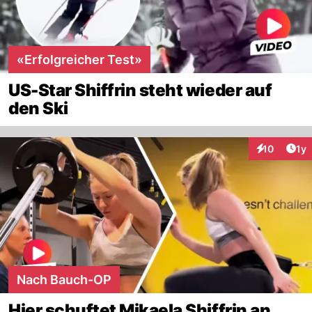
«Erfolgreicher Test»
US-Star Shiffrin steht wieder auf
den Ski
Art
10
1y
Interaktione
Nach Bauch-OP
Hier schuftet Mikaela Shiffrin an