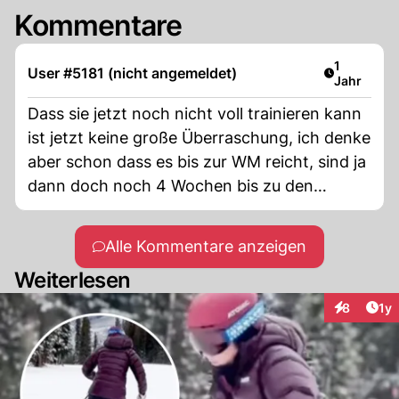
Kommentare
Artikel ver
1
User #5181 (nicht angemeldet)
Jahr
Dass sie jetzt noch nicht voll trainieren kann
ist jetzt keine große Überraschung, ich denke
aber schon dass es bis zur WM reicht, sind ja
dann doch noch 4 Wochen bis zu den
Technikrennen. Ich hatte hald gehofft dass
es vielleicht schon für Courchevel reicht,
Alle Kommentare anzeigen
danach sieht es jetzt eher nicht aus.
Weiterlesen
Allerdings solls bei der schweren Verletzung
jetzt nicht auf ein Rennen drauf ankommen.
Art
8
1y
Interaktion