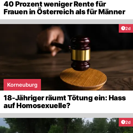
40 Prozent weniger Rente für
Frauen in Österreich als für Männer
Arti
2d
Korneuburg
18-Jähriger räumt Tötung ein: Hass
auf Homosexuelle?
Arti
2d