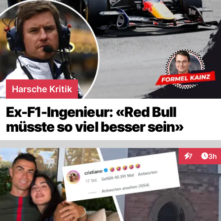
Harsche Kritik
Ex-F1-Ingenieur: «Red Bull
müsste so viel besser sein»
Arti
7
3h
Interaktion