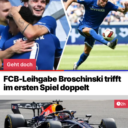
Geht doch
FCB-Leihgabe Broschinski trifft
im ersten Spiel doppelt
Arti
2h