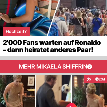
Hochzeit?
2'000 Fans warten auf Ronaldo
– dann heiratet anderes Paar!
MEHR MIKAELA SHIFFRIN
Artik
5
23d
Interaktionen