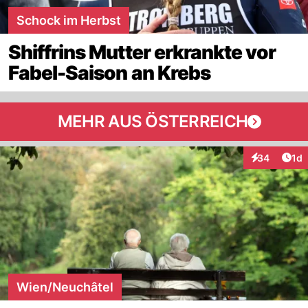
Schock im Herbst
Shiffrins Mutter erkrankte vor
Fabel-Saison an Krebs
MEHR AUS ÖSTERREICH
Art
34
1d
Interaktione
Wien/Neuchâtel