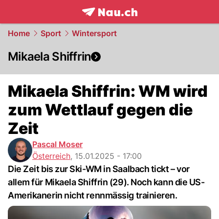
frontpage.
NAU.ch
Home
Sport
Wintersport
Mikaela Shiffrin
Mikaela Shiffrin: WM wird
zum Wettlauf gegen die
Zeit
Pascal Moser
Österreich
,
15.01.2025 - 17:00
Die Zeit bis zur Ski-WM in Saalbach tickt – vor
allem für Mikaela Shiffrin (29). Noch kann die US-
Amerikanerin nicht rennmässig trainieren.