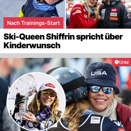
Nach Trainings-Start
Ski-Queen Shiffrin spricht über
Kinderwunsch
Artike
124d