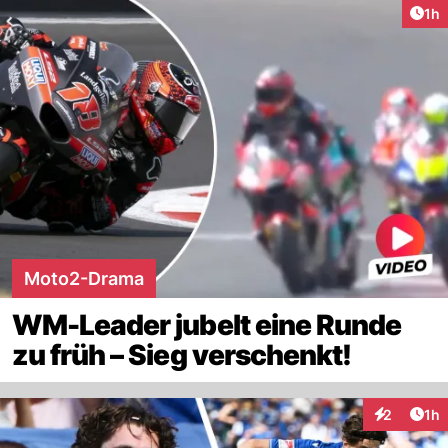
Art
1h
Moto2-Drama
WM-Leader jubelt eine Runde
zu früh – Sieg verschenkt!
Art
2
1h
Interaktion