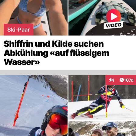
Ski-Paar
Shiffrin und Kilde suchen
Abkühlung «auf flüssigem
Wasser»
Artike
4
107d
Interaktionen