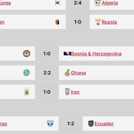
Korea
2:4
Algeria
en
1:0
Russia
1:0
Bosnia & Herzegovina
2:2
Ghana
1:0
Iran
ras
1:2
Ecuador