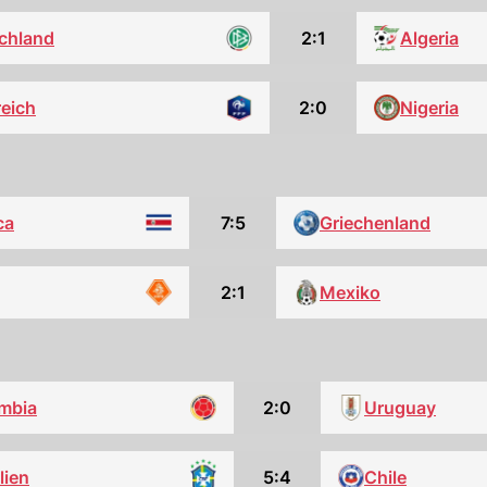
chland
2:1
Algeria
reich
2:0
Nigeria
ca
7:5
Griechenland
2:1
Mexiko
mbia
2:0
Uruguay
5:4
Chile
lien