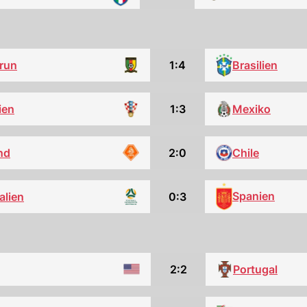
run
1:4
Brasilien
ien
1:3
Mexiko
nd
2:0
Chile
Spanien
alien
0:3
2:2
Portugal