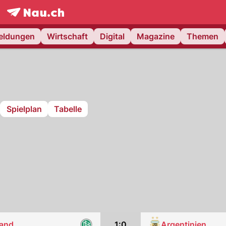
frontpage.
NAU.ch
meldungen
Wirtschaft
Digital
Magazine
Themen
Spielplan
Tabelle
Argentinien
land
1:0