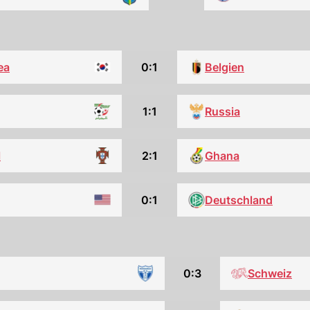
ea
0:1
Belgien
1:1
Russia
l
2:1
Ghana
0:1
Deutschland
0:3
Schweiz