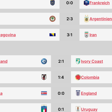
0:0
Frankreich
Argentinien
2:3
zegovina
3:1
Iran
land
2:1
Ivory Coast
1:4
Colombia
ca
0:0
England
0:1
Uruguay