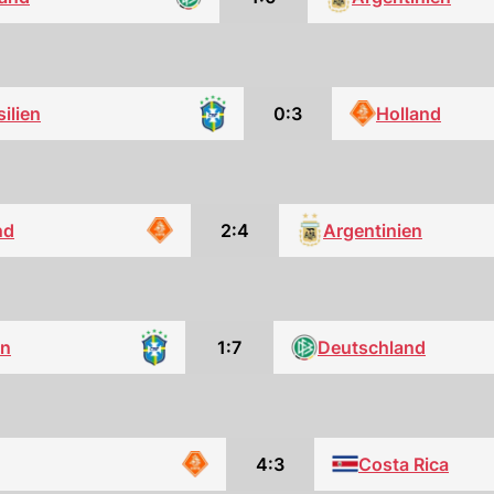
0:3
Holland
silien
Argentinien
nd
2:4
1:7
Deutschland
en
4:3
Costa Rica