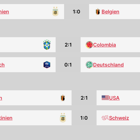
nien
1:0
Belgien
2:1
Colombia
ch
0:1
Deutschland
n
2:1
USA
inien
1:0
Schweiz